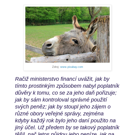
Zdroj:
www.pixabay.com
Račiž ministerstvo financí uvážit, jak by
tímto prostinkým
způsobem nabyl poplatník
důvěry k tomu, co se za jeho daň
pořizuje;
jak by sám kontroloval správné použití
svých peněz; jak by
stoupl jeho zájem o
různé obory veřejné správy, zejména
kdyby
každý rok bylo jeho daní použito na
jiný účel. Už předem by se
takový poplatník
těšil, nač letos půjdou jeho peníze, jak na