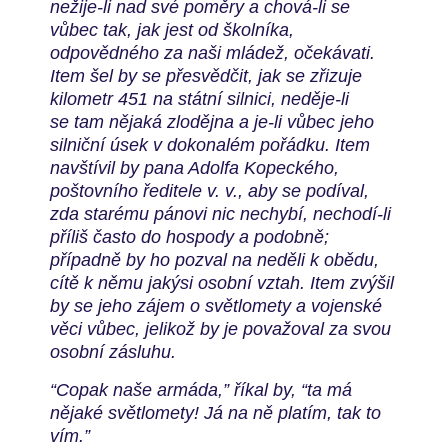
nežije-li nad své poměry a chová-li se
vůbec tak, jak
jest od školníka,
odpovědného za naši mládež, očekávati.
Item šel by
se přesvědčit, jak se zřizuje
kilometr 451 na státní silnici, neděje-li
se
tam nějaká zlodějna a je-li vůbec jeho
silniční úsek v dokonalém
pořádku. Item
navštívil by pana Adolfa Kopeckého,
poštovního
ředitele v. v., aby se podíval,
zda starému pánovi nic nechybí,
nechodí-li
příliš často do hospody a podobně;
případně by ho
pozval na neděli k obědu,
cítě k němu jakýsi osobní vztah. Item
zvýšil
by se jeho zájem o světlomety a vojenské
věci vůbec, jelikož
by je považoval za svou
osobní zásluhu.
“Copak naše armáda,” říkal
by, “ta má
nějaké světlomety! Já na ně platím, tak to
vím.”