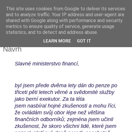
This site uses cookies from Google to deliver its services
Kapka Karla Čapka
and to analyze traffic. Your IP address and user-agent are
shared with Google along with performance and security
metrics to ensure quality of service, generate usage
"Věřím v humanitu, v demokracii a v člověka."
statistics, and to detect and address abuse.
LEARN MORE
GOT IT
úterý 22. března 2016
Návrh
Slavné ministerstvo financí,
byl jsem přede dvěma lety dán do penze po
třiceti pěti letech
věrné a svědomité služby
jako berní exekutor. Za ta léta
jsem
nasbíral hojné zkušenosti a mohu říci,
že ovládám svůj obor lépe než
většina
finančních odborníků; zejména jsem učinil
zkušenost, že
skoro všichni lidé, které jsem