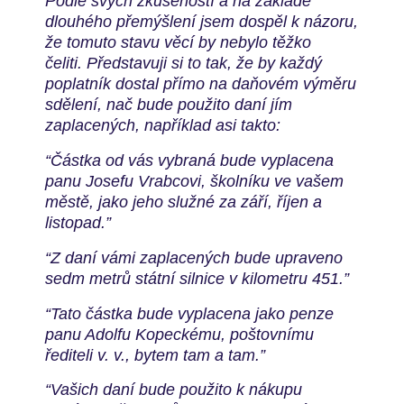
Podle svých zkušeností a na základě
dlouhého přemýšlení jsem
dospěl k názoru,
že tomuto stavu věcí by nebylo těžko
čeliti.
Představuji si to tak, že by každý
poplatník dostal přímo na
daňovém výměru
sdělení, nač bude použito daní jím
zaplacených,
například asi takto:
“Částka od vás vybraná bude vyplacena
panu
Josefu Vrabcovi, školníku ve vašem
městě, jako jeho služné za září,
říjen a
listopad.”
“Z daní vámi zaplacených bude upraveno
sedm
metrů státní silnice v kilometru 451.”
“Tato částka bude vyplacena
jako penze
panu Adolfu Kopeckému, poštovnímu
řediteli v. v.,
bytem tam a tam.”
“
Vašich daní bude použito k nákupu