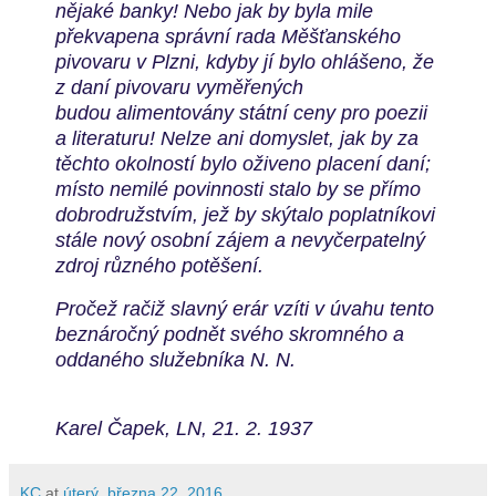
nějaké banky! Nebo jak by byla
mile
překvapena správní rada Měšťanského
pivovaru v Plzni,
kdyby jí bylo ohlášeno, že
z daní pivovaru vyměřených
budou
alimentovány státní ceny pro poezii
a literaturu! Nelze ani
domyslet, jak by za
těchto okolností bylo oživeno placení daní;
místo
nemilé povinnosti stalo by se přímo
dobrodružstvím, jež by skýtalo
poplatníkovi
stále nový osobní zájem a nevyčerpatelný
zdroj
různého potěšení.
Pročež račiž slavný erár vzíti v úvahu tento
beznáročný podnět
svého skromného a
oddaného služebníka N. N.
Karel Čapek, LN, 21. 2. 1937
KC
at
úterý, března 22, 2016