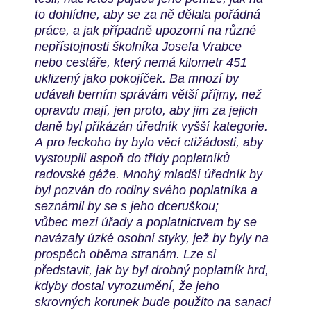
to
dohlídne, aby se za ně dělala pořádná
práce, a jak případně
upozorní na různé
nepřístojnosti školníka Josefa Vrabce
nebo
cestáře, který nemá kilometr 451
uklizený jako pokojíček. Ba mnozí
by
udávali berním správám větší příjmy, než
opravdu mají, jen
proto, aby jim za jejich
daně byl přikázán úředník vyšší kategorie.
A
pro leckoho by bylo věcí ctižádosti, aby
vystoupili aspoň do třídy
poplatníků
radovské gáže. Mnohý mladší úředník by
byl pozván do
rodiny svého poplatníka a
seznámil by se s jeho dceruškou;
vůbec
mezi úřady a poplatnictvem by se
navázaly úzké osobní styky, jež
by byly na
prospěch oběma stranám. Lze si
představit, jak by byl
drobný poplatník hrd,
kdyby dostal vyrozumění, že jeho
skrovných
korunek bude použito na sanaci