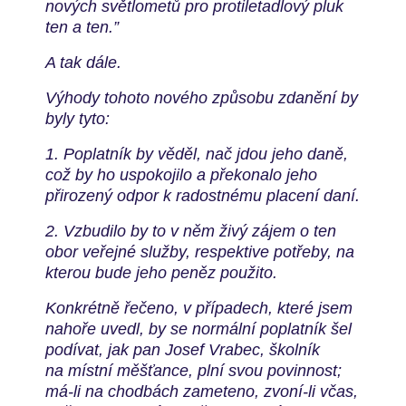
nových
světlometů pro protiletadlový pluk
ten a ten.”
A tak dále.
Výhody tohoto nového způsobu zdanění by
byly tyto:
1. Poplatník by věděl, nač jdou jeho daně,
což by ho uspokojilo a
překonalo jeho
přirozený odpor k radostnému placení daní.
2. Vzbudilo by to v něm živý zájem o ten
obor veřejné služby,
respektive potřeby, na
kterou bude jeho peněz použito.
Konkrétně řečeno, v případech, které jsem
nahoře uvedl, by se
normální poplatník šel
podívat, jak pan Josef Vrabec, školník
na
místní měšťance, plní svou povinnost;
má-li na chodbách zameteno,
zvoní-li včas,