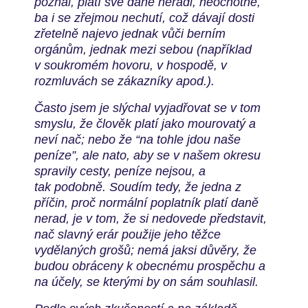
poznal, platí své daně neradi, n
eochotně,
ba i se zřejmou nechutí, což dávají dosti
zřetelně najevo
jednak vůči berním
orgánům, jednak mezi sebou (například
v
soukromém hovoru, v hospodě, v
rozmluvách se zákazníky apod.).
Často jsem je slýchal vyjadřovat se v tom
smyslu, že člověk platí
jako mourovatý a
neví nač; nebo že “na tohle jdou naše
peníze”, ale
nato, aby se v našem okresu
spravily cesty, peníze nejsou, a
tak
podobně. Soudím tedy, že jedna z
příčin, proč normální poplatník
platí daně
nerad, je v tom, že si nedovede představit,
nač slavný erár
použije jeho těžce
vydělaných grošů; nemá jaksi důvěry, že
budou
obráceny k obecnému prospěchu a
na účely, se kterými by on sám
souhlasil.