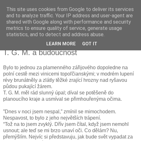
This site uses cookies from Google to deliver its services
Kapka Karla Čapka
and to analyze traffic. Your IP address and user-agent are
shared with Google along with performance and security
metrics to ensure quality of service, generate usage
"Věřím v humanitu, v demokracii a v člověka."
statistics, and to detect and address abuse.
LEARN MORE
GOT IT
sobota 12. března 2016
T. G. M. a budoucnost
Bylo to jednou za plamenného zářijového dopoledne na
polní cestě mezi vinicemi topoľčianskými; v modrém lupení
révy brunátněly a zlátly těžké zrající hrozny nad ryšavou
půdou pukající žárem.
T. G. M. měl rád slunný úpal; díval se potěšeně do
planoucího kraje a usmíval se přimhouřenýma očima.
”Dnes v noci jsem nespal,” zmínil se mimochodem.
Nespavost, to bylo z jeho největších trápení.
“Tož na to jsem zvyklý. Dřív jsem čítal, když jsem nemohl
usnout; ale teď se mi brzo unaví oči. Co dělám? Nu,
přemýšlím. Nejvíc si představuju, jak bude svět vypadat za