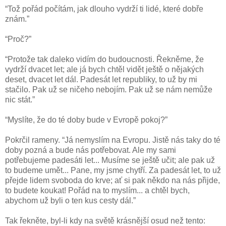
“Tož pořád počítám, jak dlouho vydrží ti lidé, které dobře
znám.”
“Proč?”
“Protože tak daleko vidím do budoucnosti. Řekněme, že
vydrží dvacet let; ale já bych chtěl vidět ještě o nějakých
deset, dvacet let dál. Padesát let republiky, to už by mi
stačilo. Pak už se ničeho nebojím. Pak už se nám nemůže
nic stát.”
“Myslíte, že do té doby bude v Evropě pokoj?”
Pokrčil rameny. “Já nemyslím na Evropu. Jistě nás taky do té
doby pozná a bude nás potřebovat. Ale my sami
potřebujeme padesáti let... Musíme se ještě učit; ale pak už
to budeme umět... Pane, my jsme chytří. Za padesát let, to už
přejde lidem svoboda do krve; ať si pak někdo na nás přijde,
to budete koukat! Pořád na to myslím... a chtěl bych,
abychom už byli o ten kus cesty dál.”
Tak řekněte, byl-li kdy na světě krásnější osud než tento: