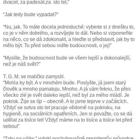
dvacet, za padesát,za sto let.”
“Jak tedy bude vypadat?”
“Nu, jak. To máte docela jednoduché: vyberte si z dnešku to,
co je v něm dobrého, a rozvíjejte to dál. Nebo si vzpomeňte
na něco, co se dá zdokonalit, a hleďte si představit, jak by to
mělo být. To před sebou vidíte budoucnosti, o jej!”
“Myslíte, že budoucnost bude ve všem lepší a dokonalejší,
než je náš svět?”
T. G. M. se maličko zamyslil.
“Mohla by být. A v mnohém bude. Poslyšte, já jsem starý
člověk a mnoho pamatuju. Mnoho. A já vám řeknu, že přes
všecko zlé je svět daleko lepší, než byl za mého mládí. Je
pokrok. Žije se líp – obecně. A to jsme teprve v začátcích.
Vždyť se sotva sto let pracuje vědomě na pokroku, na
hygieně, na sociálních opatřeních. Jen si považte, co se dá
udělat za tisíce let! Vždyť máme na to tisíce a tisíce let před
sebou!”
“Taky na války,” vyhrkl pochybovačně prezidentův průvodce.