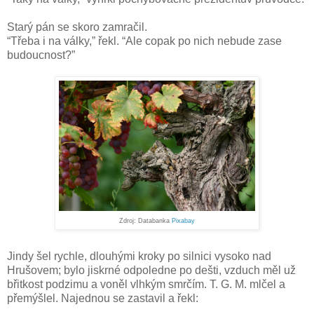
Starý pán se skoro zamračil.
“Třeba i na války,” řekl. “Ale copak po nich nebude zase
budoucnost?”
Zdroj: Databanka
Pixabay
Jindy šel rychle, dlouhými kroky po silnici vysoko nad
Hrušovem; bylo jiskrné odpoledne po dešti, vzduch měl už
břitkost podzimu a voněl vlhkým smrčím. T. G. M. mlčel a
přemýšlel. Najednou se zastavil a řekl: