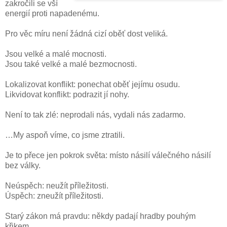
zakročili se vší
energií proti napadenému.
Pro věc míru není žádná cizí oběť dost veliká.
Jsou velké a malé mocnosti.
Jsou také velké a malé bezmocnosti.
Lokalizovat konflikt: ponechat oběť jejímu osudu.
Likvidovat konflikt: podrazit jí nohy.
Není to tak zlé: neprodali nás, vydali nás zadarmo.
…My aspoň víme, co jsme ztratili.
Je to přece jen pokrok světa: místo násilí válečného násilí
bez války.
Neúspěch: neužít příležitosti.
Úspěch: zneužít příležitosti.
Starý zákon má pravdu: někdy padají hradby pouhým
křikem.