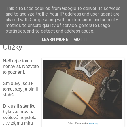
This site uses cookies from Google to deliver its services
Kapka Karla Čapka
and to analyze traffic. Your IP address and user-agent are
shared with Google along with performance and security
metrics to ensure quality of service, generate usage
"Věřím v humanitu, v demokracii a v člověka."
statistics, and to detect and address abuse.
LEARN MORE
GOT IT
čtvrtek 10. března 2016
Útržky
Neříkejte tomu
nenávist. Nazvete
to poznání.
Smlouvy jsou k
tomu, aby je plnili
slabší.
Dík úsilí státníků
byla zachována
světová nejistota.
…v zájmu míru
Zdroj: Databanka
Pixabay