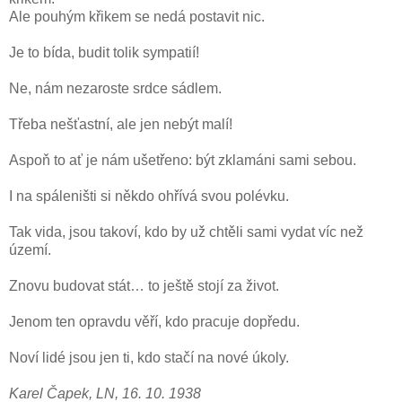
Ale pouhým křikem se nedá postavit nic.
Je to bída, budit tolik sympatií!
Ne, nám nezaroste srdce sádlem.
Třeba nešťastní, ale jen nebýt malí!
Aspoň to ať je nám ušetřeno: být zklamáni sami sebou.
I na spáleništi si někdo ohřívá svou polévku.
Tak vida, jsou takoví, kdo by už chtěli sami vydat víc než
území.
Znovu budovat stát… to ještě stojí za život.
Jenom ten opravdu věří, kdo pracuje dopředu.
Noví lidé jsou jen ti, kdo stačí na nové úkoly.
Karel Čapek, LN, 16. 10. 1938