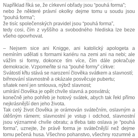
Například říká se, že církevní obřady jsou “pouhá forma”;
nebo že některé právní okolky dejme tomu u soudu jsou
“pouhá forma”;
že tisíc společenských pravidel jsou “pouhá forma”,
tedy cosi, čím z vyššího a svobodného hlediska lze beze
všeho opovrhovat.
– Nejsem sice ani Knigge, ani katolický apologeta a
nemíním udělati s formami kariéru na zemi ani na nebi; ale
vážím si formy, dokonce tím více, čím dále pokračuje
demokracie. Vzpomeňte si na “pouhé formy” církve:
Svátostí křtu stává se narození člověka svátkem a slavností;
biřmování slavnostně a okázale posvěcuje pubertu;
sňatek není jen smlouva, nýbrž slavnost;
umírání člověka je opět chvíle slavná a posvátná;
konečně jeho pohřeb je hotový svátek, abych tak řekl přímo
nejkrásnější den jeho života.
Tak celý život člověka je orámován svátečním, oslavným a
útěšným rámem; slavnostní je vstup i odchod, slavnostní
jsou významné chvíle obratu; a třeba tato oslava je “pouhá
forma”, uznejte, že právě forma je svátečnější než dejme
tomu pečená husa. Všechno pohanstvo, všechny rozumné a