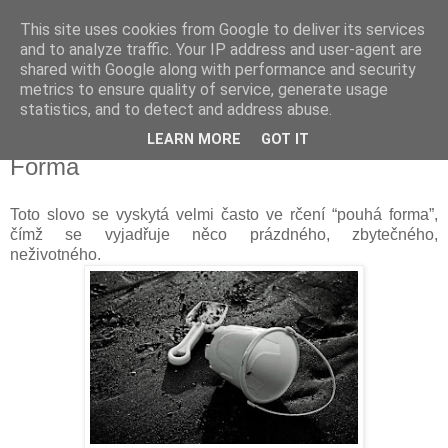
This site uses cookies from Google to deliver its services
Kapka Karla Čapka
and to analyze traffic. Your IP address and user-agent are
shared with Google along with performance and security
metrics to ensure quality of service, generate usage
"Věřím v humanitu, v demokracii a v člověka."
statistics, and to detect and address abuse.
LEARN MORE
GOT IT
úterý 12. července 2016
Forma
Toto slovo se vyskytá velmi často ve rčení “pouhá forma”,
čímž se vyjadřuje něco prázdného, zbytečného,
neživotného.