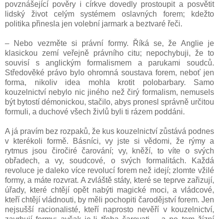
povznášející pověry i církve dovedly prostoupit a posvětit
lidský život celým systémem oslavných forem; kdežto
politika přinesla jen volební jarmark a beztvaré řeči.
– Nebo vezměte si právní formy. Říká se, že Anglie je
klasickou zemí veřejně právního citu; nepochybuji, že to
souvisí s anglickým formalismem a parukami soudců.
Středověké právo bylo ohromná soustava forem, neboť jen
forma, nikoliv idea mohla krotit polobarbary. Samo
kouzelnictví nebylo nic jiného než čirý formalism, nemusels
být bytostí démonickou, stačilo, abys pronesl správně určitou
formuli, a duchové všech živlů byli ti rázem poddáni.
A já pravím bez rozpaků, že kus kouzelnictví zůstává podnes
v kterékoli formě. Básníci, vy jste si vědomi, že rýmy a
rytmus jsou čiročiré čarování; vy, kněží, to víte o svých
obřadech, a vy, soudcové, o svých formalitách. Každá
revoluce je daleko více revolucí forem než idejí; zlomte vžilé
formy, a máte rozvrat. A zvláště státy, které se teprve zařizují,
úřady, které chtějí opět nabýti magické moci, a vládcové,
kteří chtějí vládnouti, by měli pochopiti čarodějství forem. Jen
nejsušší racionalisté, kteří naprosto nevěří v kouzelnictví,