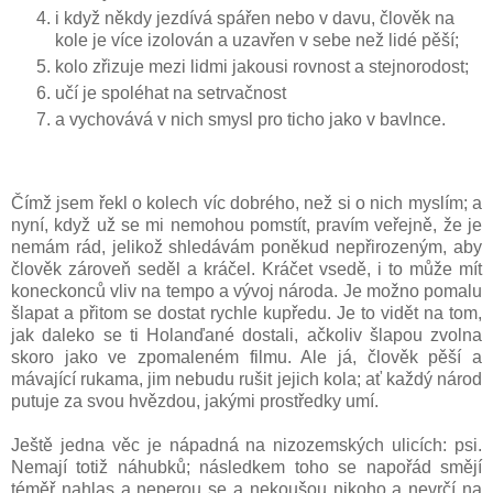
i když někdy jezdívá spářen nebo v davu, člověk na
kole je více izolován a uzavřen v sebe než lidé pěší;
kolo zřizuje mezi lidmi jakousi rovnost a stejnorodost;
učí je spoléhat na setrvačnost
a vychovává v nich smysl pro ticho jako v bavlnce.
Čímž jsem řekl o kolech víc dobrého, než si o nich myslím; a
nyní, když už se mi nemohou pomstít, pravím veřejně, že je
nemám rád, jelikož shledávám poněkud nepřirozeným, aby
člověk zároveň seděl a kráčel. Kráčet vsedě, i to může mít
koneckonců vliv na tempo a vývoj národa. Je možno pomalu
šlapat a přitom se dostat rychle kupředu. Je to vidět na tom,
jak daleko se ti Holanďané dostali, ačkoliv šlapou zvolna
skoro jako ve zpomaleném filmu. Ale já, člověk pěší a
mávající rukama, jim nebudu rušit jejich kola; ať každý národ
putuje za svou hvězdou, jakými prostředky umí.
Ještě jedna věc je nápadná na nizozemských ulicích: psi.
Nemají totiž náhubků; následkem toho se napořád smějí
téměř nahlas a neperou se a nekoušou nikoho a nevrčí na