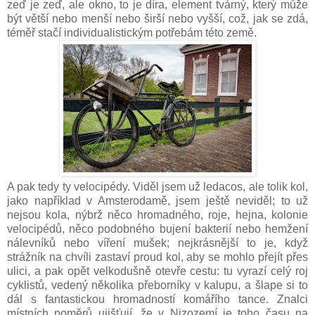
zeď je zeď, ale okno, to je díra, element tvárný, který může
být větší nebo menší nebo širší nebo vyšší, což, jak se zdá,
téměř stačí individualistickým potřebám této země.
A pak tedy ty velocipédy. Viděl jsem už ledacos, ale tolik kol,
jako například v Amsterodamě, jsem ještě neviděl; to už
nejsou kola, nýbrž něco hromadného, roje, hejna, kolonie
velocipédů, něco podobného bujení bakterií nebo hemžení
nálevníků nebo víření mušek; nejkrásnější to je, když
strážník na chvíli zastaví proud kol, aby se mohlo přejít přes
ulici, a pak opět velkodušně otevře cestu: tu vyrazí celý roj
cyklistů, vedený několika přeborníky v kalupu, a šlape si to
dál s fantastickou hromadností komářího tance. Znalci
místních poměrů ujišťují, že v Nizozemí je toho času na