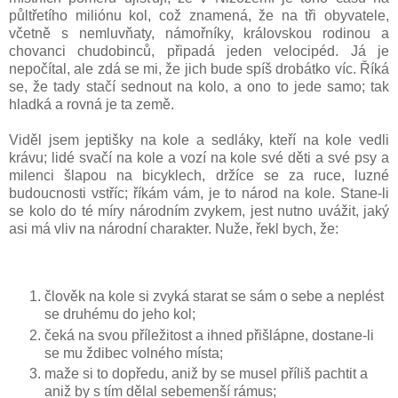
půltřetího miliónu kol, což znamená, že na tři obyvatele,
včetně s nemluvňaty, námořníky, královskou rodinou a
chovanci chudobinců, připadá jeden velocipéd. Já je
nepočítal, ale zdá se mi, že jich bude spíš drobátko víc. Říká
se, že tady stačí sednout na kolo, a ono to jede samo; tak
hladká a rovná je ta země.
Viděl jsem jeptišky na kole a sedláky, kteří na kole vedli
krávu; lidé svačí na kole a vozí na kole své děti a své psy a
milenci šlapou na bicyklech, držíce se za ruce, luzné
budoucnosti vstříc; říkám vám, je to národ na kole. Stane-li
se kolo do té míry národním zvykem, jest nutno uvážit, jaký
asi má vliv na národní charakter. Nuže, řekl bych, že:
člověk na kole si zvyká starat se sám o sebe a neplést
se druhému do jeho kol;
čeká na svou příležitost a ihned přišlápne, dostane-li
se mu ždibec volného místa;
maže si to dopředu, aniž by se musel příliš pachtit a
aniž by s tím dělal sebemenší rámus;