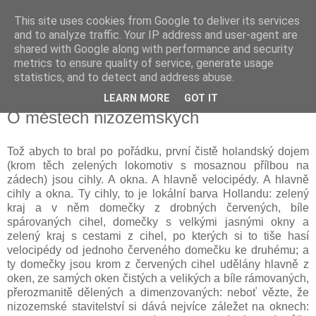
This site uses cookies from Google to deliver its services
Kapka Karla Čapka
and to analyze traffic. Your IP address and user-agent are
shared with Google along with performance and security
metrics to ensure quality of service, generate usage
"Věřím v humanitu, v demokracii a v člověka."
statistics, and to detect and address abuse.
LEARN MORE
GOT IT
neděle 31. července 2016
O městech nizozemských
Tož abych to bral po pořádku, první čistě holandský dojem
(krom těch zelených lokomotiv s mosaznou přílbou na
zádech) jsou cihly. A okna. A hlavně velocipédy. A hlavně
cihly a okna. Ty cihly, to je lokální barva Hollandu: zelený
kraj a v něm domečky z drobných červených, bíle
spárovaných cihel, domečky s velkými jasnými okny a
zelený kraj s cestami z cihel, po kterých si to tiše hasí
velocipédy od jednoho červeného domečku ke druhému; a
ty domečky jsou krom z červených cihel udělány hlavně z
oken, ze samých oken čistých a velikých a bíle rámovaných,
přerozmanitě dělených a dimenzovaných: neboť vězte, že
nizozemské stavitelství si dává nejvíce záležet na oknech: