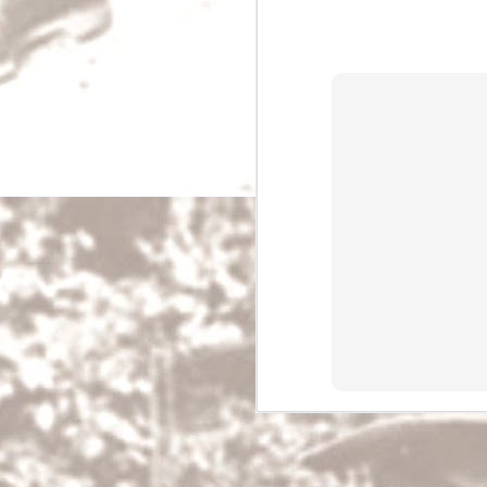
O poznávání cizí
Ve většině případů prochází dnešní pocestný
říkajíc v opačném směru k vývoji dějin.
OCT
7