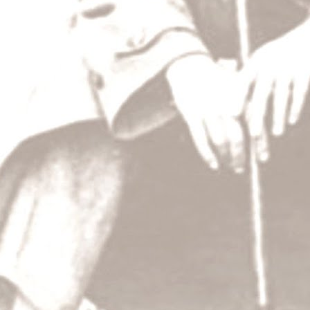
Dějiny a my
A což, může malý národ, jako jsme my, zasah
toho dění, jak říkáte, světového?
T.G.M.: Může; právě v naší historii najdete p
se do ní pořádně podívejte! Řekl jsem vám, ž
učil politice – teoreticky i prakticky.