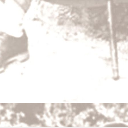
DEC
31
Šlépěj
Pokojně, nekonečně padal sníh na zmrzlý kr
vždycky padá ticho, myslil si Boura ukrytý 
bylo mu zároveň slavnostně i teskno, neboť s
širé krajině.