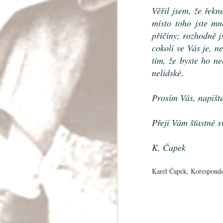
Věřil jsem, že řekn
místo toho jste mn
příčiny; rozhodně j
Skoro modlitba
cokoli ve Vás je, n
Bože, kdyby už jednou dali pokoj!
tím, že byste ho ne
Čím dál tím víc se ukazuje, že lidstvo potřeb
nelidské.
velkém do pořádku své věci. Je třeba spous
rozvahy, aby byl uchován mír a mohlo se mys
zajištění světa.
Prosím Vás, napište 
Přeji Vám šťastné s
K. Čapek
JUL
28
Karel Čapek, Koresponde