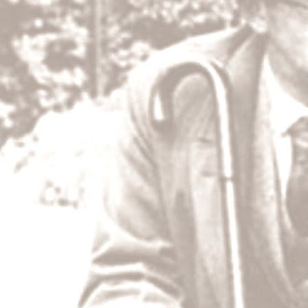
Čínská morálka
Čínské náboženství, konfucianismus, není v
náboženstvím, protože se nestará příliš o boh
spíše bohatě vypracovaný systém morálky a j
etikety.
Čínská morálka je založena na rodině; synov
příbuzným jsou nejsvětější předpisy Číňanov
MAY
28