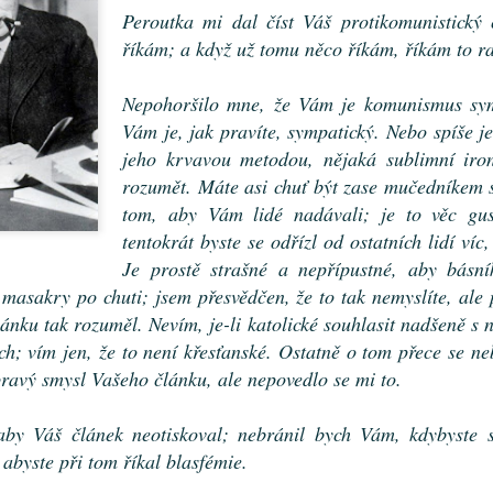
nacionalismu; je třeba si všimnout i menších nebo
os
Nezná
zdánlivě nepolitických úkazů, které ji provázejí.
Peroutka mi dal číst Váš protikomunistický
nálada
Slo
říkám; a když už tomu něco říkám, říkám to 
To se
ikánsky černé,
Poselství Heleny Koželuhové
TGM: 
vícem
li to větrné
odmal
Mel
předlo
u věcí, jež se
Jedním z největších nebezpečí naší doby byl a jest
mluvil
y zejména: skály
Ještě 
totalismus se svou pobočkou fašismem.
Nepohoršilo mne, že Vám je komunismus symp
spíš 
adu modré hory; na
zajíma
Slová
Vám je, jak pravíte, sympatický. Nebo spíše je
čeho;
kterým
modlil
vědo
jeho krvavou metodou, nějaká sublimní iron
zvadlý
jsi se
rozumět. Máte asi chuť být zase mučedníkem s
divněj
tom, aby Vám lidé nadávali; je to věc gus
Nár
Dopis č. 240 (Věře)
tentokrát byste se odřízl od ostatních lidí víc
Abych
Anežko Hrůzová,
Je prostě strašné a nepřípustné, aby básní
obyče
Rý
ten, a
– hleďte, jak jsem se vyhnul všem přídavným jménům –
Jedno
 masakry po chuti; jsem přesvědčen, že to tak nemyslíte, ale 
pocit
odpusťte především, že odpovídám nejen pozdě, nýbrž i
trochu
Od 
napří
nku tak rozuměl. Nevím, je-li katolické souhlasit nadšeně s n
daleko stručněji, než by bylo Vaše milé, velmi milé psaní
to vz
pořád
Mluví
zasloužilo, a krom toho méně upřímně, než byste mohla
nic to
zvyky
obyče
h; vím jen, že to není křesťanské. Ostatně o tom přece se n
Ram
čekat.
poněk
česko
když 
Tedy 
pravý smysl Vašeho článku, ale nepovedlo se mi to.
anony
do no
Pouhost
signo
a pot
kabát
Mír!
Tohoto slova užívá se obyčejně v adjektivu “pouhý”, jež
novéh
bral 
aby Váš článek neotiskoval; nebránil bych Vám, kdybyste s
Ale 
znamená v kritické terminologii jakýsi citelný a tajemný
pohle
Karel
nedostatek. Vy například jste “pouhý” intelektualista;
mého 
Toto 
 abyste při tom říkal blasfémie.
nebýti toho, byl byste snad “pouhým” realistou nebo
vyrov
pravi
Roz
“pouhým” romantikem. V každém případě vám něco
Silves