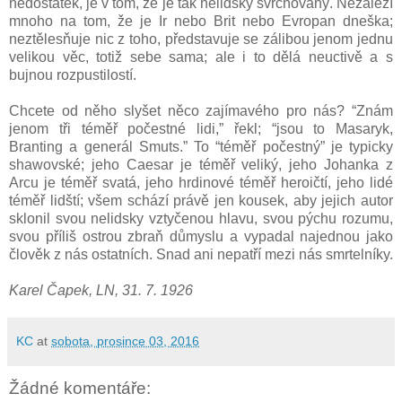
nedostatek, je v tom, že je tak nelidsky svrchovaný. Nezáleží
mnoho na tom, že je Ir nebo Brit nebo Evropan dneška;
neztělesňuje nic z toho, představuje se zálibou jenom jednu
velikou věc, totiž sebe sama; ale i to dělá neuctivě a s
bujnou rozpustilostí.
Chcete od něho slyšet něco zajímavého pro nás? “Znám
jenom tři téměř počestné lidi,” řekl; “jsou to Masaryk,
Branting a generál Smuts.” To “téměř počestný” je typicky
shawovské; jeho Caesar je téměř veliký, jeho Johanka z
Arcu je téměř svatá, jeho hrdinové téměř heroičtí, jeho lidé
téměř lidští; všem schází právě jen kousek, aby jejich autor
sklonil svou nelidsky vztyčenou hlavu, svou pýchu rozumu,
svou příliš ostrou zbraň důmyslu a vypadal najednou jako
člověk z nás ostatních. Snad ani nepatří mezi nás smrtelníky.
Karel Čapek, LN, 31. 7. 1926
KC
at
sobota, prosince 03, 2016
Žádné komentáře: