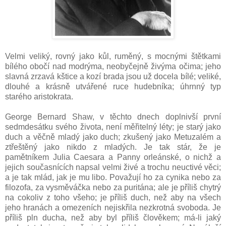
Velmi veliký, rovný jako kůl, ruměný, s mocnými štětkami
bílého obočí nad modrýma, neobyčejně živýma očima; jeho
slavná zrzavá kštice a kozí brada jsou už docela bílé; veliké,
dlouhé a krásně utvářené ruce hudebníka; úhrnný typ
starého aristokrata.
George Bernard Shaw, v těchto dnech doplnivší první
sedmdesátku svého života, není měřitelný léty; je starý jako
duch a věčně mladý jako duch; zkušený jako Metuzalém a
ztřeštěný jako nikdo z mladých. Je tak stár, že je
pamětníkem Julia Caesara a Panny orleánské, o nichž a
jejich současnících napsal velmi živé a trochu neuctivé věci;
a je tak mlád, jak je mu libo. Považují ho za cynika nebo za
filozofa, za vysměváčka nebo za puritána; ale je příliš chytrý
na cokoliv z toho všeho; je příliš duch, než aby na všech
jeho hranách a omezeních nejiskřila nezkrotná svoboda. Je
příliš pln ducha, než aby byl příliš člověkem; má-li jaký