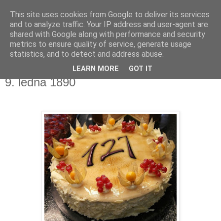
This site uses cookies from Google to deliver its services
Kapka Karla Čapka
and to analyze traffic. Your IP address and user-agent are
shared with Google along with performance and security
metrics to ensure quality of service, generate usage
"Věřím v humanitu, v demokracii a v člověka."
statistics, and to detect and address abuse.
LEARN MORE
GOT IT
pondělí 9. ledna 2017
9. ledna 1890