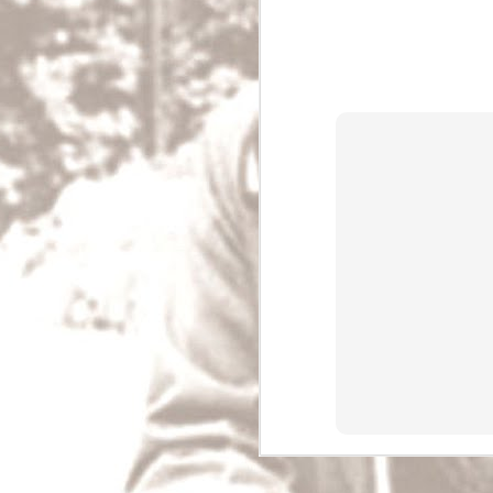
Čínská morálka
Čínské náboženství, konfucianismus, není v
náboženstvím, protože se nestará příliš o boh
spíše bohatě vypracovaný systém morálky a j
etikety.
Čínská morálka je založena na rodině; synov
příbuzným jsou nejsvětější předpisy Číňanov
MAY
28