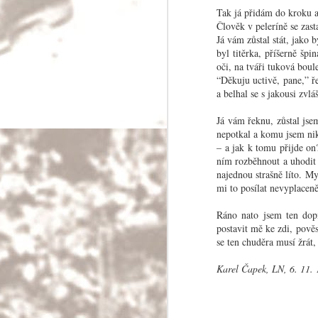
Tak já přidám do kroku a
Člověk v peleríně se zast
Já vám zůstal stát, jako
byl titěrka, příšerně šp
oči, na tváři tuková bou
“Děkuju uctivě, pane,” ř
a belhal se s jakousi zvlá
O poznávání cizí
Já vám řeknu, zůstal js
nepotkal a komu jsem nikd
Ve většině případů prochází dnešní pocestný
– a jak k tomu přijde on?
říkajíc v opačném směru k vývoji dějin.
ním rozběhnout a uhodit 
najednou strašně líto. My
mi to posílat nevyplaceně
OCT
Ráno nato jsem ten dopi
postavit mě ke zdi, pověs
7
se ten chuděra musí žrát,
Karel Čapek, LN, 6. 11.