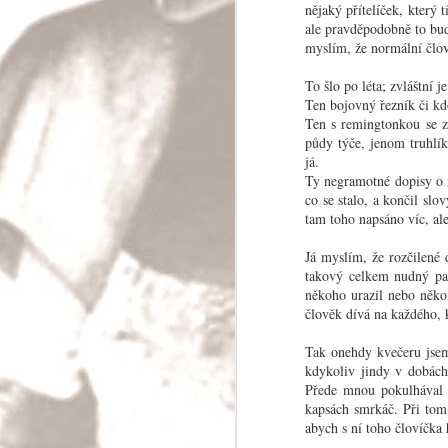
nějaký přítelíček, který
ale pravděpodobně to bud
myslím, že normální člov
Skoro modlitba
To šlo po léta; zvláštní
Ten bojovný řezník či kd
Bože, kdyby už jednou dali pokoj!
Ten s remingtonkou se za
Čím dál tím víc se ukazuje, že lidstvo potřeb
půdy týče, jenom truhlík
velkém do pořádku své věci. Je třeba spous
já.
rozvahy, aby byl uchován mír a mohlo se mys
zajištění světa.
Ty negramotné dopisy o 
co se stalo, a končil sl
tam toho napsáno víc, al
Já myslím, že rozčilené 
takový celkem nudný pat
někoho urazil nebo něko
JUL
člověk dívá na každého, 
28
Tak onehdy kvečeru jsem 
kdykoliv jindy v dobách
Přede mnou pokulhával p
kapsách smrkáč. Při tom 
abych s ní toho človíčka