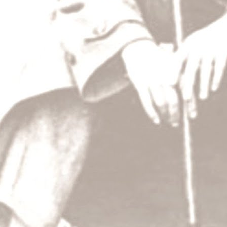
Dějiny a my
A což, může malý národ, jako jsme my, zasah
toho dění, jak říkáte, světového?
T.G.M.: Může; právě v naší historii najdete p
se do ní pořádně podívejte! Řekl jsem vám, ž
učil politice – teoreticky i prakticky.