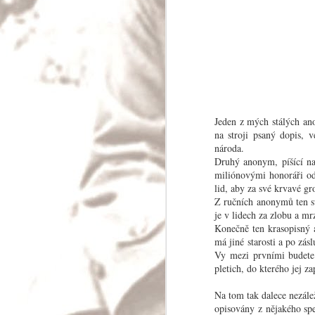
Palmas Y Naranj
Protože jsem kraj La Mancha projel v noci c
nemohu říci, jsou-li tam opravdu obři či jsou-
mlýny; ale zato vám mohu vypočítat celou řad
vyskytují v provincii Murcia a Valencia, ted
žluté nebo červené, bílé útesy vápence a vz
k
Jeden z mých stálých an
na stroji psaný dopis, 
MAY
národa.
3
Druhý anonym, píšící na
miliónovými honoráři od 
lid, aby za své krvavé g
Z ručních anonymů ten su
je v lidech za zlobu a mr
Konečně ten krasopisný 
má jiné starosti a po zás
Vy mezi prvními budete 
pletich, do kterého jej z
Na tom tak dalece nezále
opisovány z nějakého spe