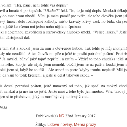
Muž
mizéri
Zobák. Tímto slovem je míněno něco obzvlášť
 volám: “Hej, pane, není tohle váš dopis?”
Je nás
samorostlého a osobního.
avil a hmatá si po kapsách. “Ukažte?” řekl. “Jo, to je můj dopis. Mockrát děkuj
Chv
Muž d
 by do mne hrom uhodil. Víte, já mám paměť pro tváře, ale toho člověka jsem j
Všechn
Rok na vsi
chtěl
obavy
inavý límec, dole roztřepané kalhoty, místo kravaty křivý uzel, no bída; ohry
Sva
mu ni
Když si na všechno vzpomenu: co dojmů má dítě na
o nár
nemůže
le, a ještě ke všemu má jednu nohu nějakou špatnou –
“Já se
takové vesnici! Zima: to chodí Mikuláš s čertem – čert je
bolest
štěstí
ekl s dojemnou zdvořilostí a starosvětsky hluboko smekl. “Velice laskav.” Je
Kdy
velice vlivná osobnost; ještě jako profesor jsem dělal
dnes,
úkol.
svým dětem Mikuláše. Pak máte vánoce a koledy; k nám
dopře
štní důstojností dál.
Básníc
jezdil, bůhvíodkud, člověk s betlémem, to byla podívaná
oddec
Zima j
pro celou vesnici.
kouzl
ch zemí
em tam stát a koukal jsem za ním s otevřenou hubou. Tak tohle je můj anonym
tom j
y nic neudělal. A ten člověk mi píše a ještě to posílá potrubní poštou! Prokris
nebrá
 cizími zeměmi tak
drobe
 Já myslel, bůhví jaký tajný nepřítel, a zatím – Vždyť to toho chudáka ještě st
dlouh
na něho, kdo je, ale nějak jsem nemohl; otočil jsem se na patě a loudal jsem 
slel jsem si, když ho to těší – Ale aspoň to porto kdyby trouba neplatil! Měl j
; dá vám to tolik kreslení, a ještě si dělat takovou škodu –
s dostal potrubní poštou, ještě umazaný od toho, jak spadl na mokrý chod
Chvě
Nejnaléhavější úkol těchto dnů (10/1936)
it na akát a já nevím co ještě. Jenže mně z toho bylo jen smutno. Víte, takový 
V tut
Nejnaléhavější pro nás všechny: zachránit svět před
 jen si to představte, jaký to musí být zlý a divný život…
tisíc
barbarstvím, to jest před válkou – před sociální reakcí,
dosud
před násilím – před fanatismem, před závistí – před
Chcete
naskoč
 1938
demagogií, před hesly a frázemi – před snahou poroučet
zejmé
Zim
Přijí
jiným a snahou vzdát se vlastní svobody a
nepov
pochop
Nalez
odpovědnosti.
napro
KC
Publikoval(a)
22nd January 2017
kultur
na vět
Mod
nedos
spásal
můžete
Lidové noviny
Menší prózy
Štítky:
Bože, 
Ismus
ulože