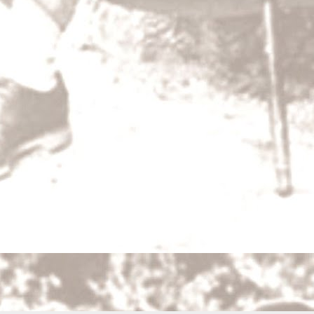
DEC
31
Šlépěj
Pokojně, nekonečně padal sníh na zmrzlý kr
vždycky padá ticho, myslil si Boura ukrytý 
bylo mu zároveň slavnostně i teskno, neboť s
širé krajině.