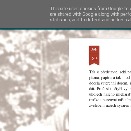
Kapka Karla Čapka
This site uses cookies from Google to d
"Věřím v humanitu, 
are shared with Google along with perf
statistics, and to detect and address a
Klasické
Otáčecí Náhledy
Magazín
Mozaika
Postranní Panel
JUL
18
JAN
22
Tak si představte, řekl p
písma, papíru a tak – od 
docela suterénní dojem,
dát. Proč si ti čtyři vy
úkolech našeho mlékařstv
troškou burcovat náš nár
zvelebení našich sýráren 