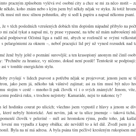
Mám s
schází, patrně vždycky to druhé.
to ja
 tímto pracným způsobem vylévá své osobní city a chce se mi za něco mstít – za
rados
Do 
velmi
e někdo, koho znám nebo s kým jsem byl někdy nějak ve styku. Já totiž hrozně
příruč
První jarní den
Letoš
šéfovi
ěk musí mít moc silnou pohnutku, aby si sedl k papíru a napsal někomu psaní.
nezáv
Poli
Určuje se všelijak: někdy podle počasí a jindy podle
T. G.
“K pol
kalendářní rovnodennosti; ale skutečný, nepochybný,
abych
 je, že v těch posledních vzrušených dobách těm dopisům nápadně přibylo na po
jedno
rozhodující první jarní den je ten, kdy se člověk
Ned
bilanc
dobře
o mi začal tykat a napsal mi, ty prase vypasené, na tebe už mám nabroušený nů
odhodlá, že už si neoblékne zimník, nýbrž svrchník.
obnov
Ano, j
vliv m
čal podpisovat Očistná liga a radil mi, abych se rozloučil se svými velkosta
bylo 
Ze 
myšle
uje a musí dát ve
Proč nejsem komunistou?
dívali
 s pelargóniemi za oknem –, neboť pracující lid prý už vynesl rozsudek nad t
vyjadř
ty rozumu a
Uveře
krom 
let na sociální
studen
Tato otázka se z čistě jasna vynořila mezi několika lidmi,
Kar
přede
pozor
kteří byli nakloněni čemukoli spíše než tomu, aby se
mé ženě byly ještě o poznání surovější; a ten krasopisný anonym mě činil os
sklize
Milý 
slov 
bavili politikou. Je jisto, že by nikdo z přítomných
ukryt
ovy: “Prchněte za hranice, vy ničemo, dokud není pozdě! Tentokrát se podpisuji
jen je
nepoložil otázku „Proč nejsem agrárníkem“ nebo „Proč
žádal
e asi v tomhle energickém stylu.
nejsem národním demokratem“.
bránil
Do ta
když 
stude
doby zvyšují v lidech psavost a potřebu nějak se projevovat; jenom jsem se t
ron, jako jsem já, někoho tak vášnivě zajímat; asi za tím musí být něco h
mu stojím v cestě – mnoho-li pak člověk ví i o svých známých! Jenom, víte, 
Hoří
Císař Dioklecián
komu podává ruku, s trochou nejistoty: Kamaráde, nejsi to nakonec ty?
Zdá s
Tento příběh by byl zajisté působivější, kdyby jeho
povětr
Vel
hrdinkou byla dcera Diokleciánova nebo jiná mladičká a
zření
šel hodinku courat po ulicích; všechno jsem vypustil z hlavy a jenom se díva
panenská bytost: ale pohříchu z důvodů historické
Hory 
letec
, které nebyly historické. Ani nevím, jak se ta ulice jmenuje – taková tich
pravdy je jí Diokleciánova sestra, letitá a důstojná
turis
Něko
vedra
matróna, podle císařova mínění poněkud hysterická a
týče, 
omenší člověk v peleríně – měl asi hromskou rýmu, podle toho, jak kašlal,
dny, 
Doba 
přepjatá, jíž se starý tyran do jisté
dívá; 
rekor
lovení mu vypadla z kapsy obálka; ale nevěděl to a šel dál. Zvedl jsem ji a k
Tohot
Alk
moc z
 honil. Byla na ní má adresa. A byla psána tím pečlivě kresleným rukopisem m
Lyžař
Opřel
Zobák
předp
ponej
šamot