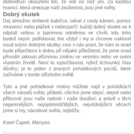
dobrodruzi okouzlení tím, že vidí víc než jiní. Za každou
hranicí, která omezuje naši zkušenost, jsou jiné světy.
Dobrý skutek
Dej almužnu shrbené babičce, odval z cesty kámen, pomoz
mravenci nebo ptáčeti v nebezpečí: každý dobrý skutek se ti
odplatí velkou a tajemnou odměnou ve chvíli, kdy toho
budeš nejvíc potřebovat. Ale vždyť i my si chceme naklonit
osud svými dobrými skutky; cosi v nás praví, že nám to snad
bude připočteno k dobru při nějaké příležitosti, že jsme snad
přivodili jakousi příznivou změnu ve vesmíru nebo ve svém
vlastním životě. Není to vypočítavost, nýbrž tichounký hlas
důvěry; je to jeden z pravých pohádkových pocitů, které
zažíváme v tomto střízlivém světě.
Tyto a jiné pohádkové motivy můžete najít v pohádkách
všech národů světa: přátelé, všichni jsme stejní, stejné nebo
příbuzné jsou naše radosti i naše doufání; a právě v těch
nejjemnějších, nejoptimističtějších, nejvlídnějších věcech
jsme si my, národové světa, nejblíže.
Karel Čapek, Marsyas