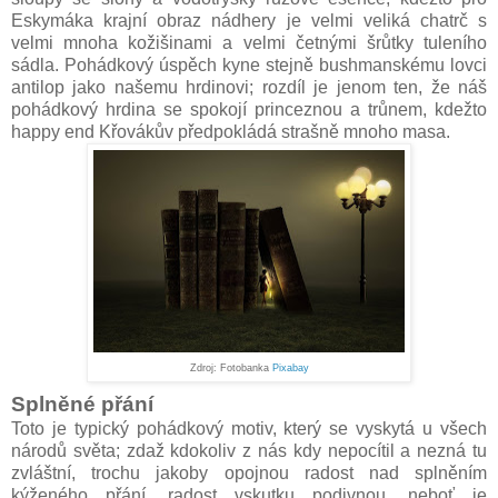
Eskymáka krajní obraz nádhery je velmi veliká chatrč s
velmi mnoha kožišinami a velmi četnými šrůtky tuleního
sádla. Pohádkový úspěch kyne stejně bushmanskému lovci
antilop jako našemu hrdinovi; rozdíl je jenom ten, že náš
pohádkový hrdina se spokojí princeznou a trůnem, kdežto
happy end Křovákův předpokládá strašně mnoho masa.
Zdroj: Fotobanka
Pixabay
Splněné přání
Toto je typický pohádkový motiv, který se vyskytá u všech
národů světa; zdaž kdokoliv z nás kdy nepocítil a nezná tu
zvláštní, trochu jakoby opojnou radost nad splněním
kýženého přání, radost vskutku podivnou, neboť je