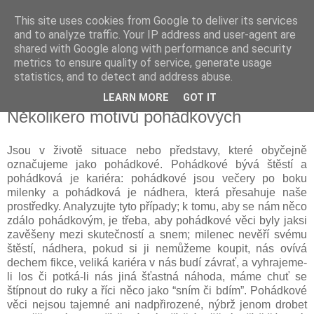
This site uses cookies from Google to deliver its services
Kapka Karla Čapka
and to analyze traffic. Your IP address and user-agent are
shared with Google along with performance and security
metrics to ensure quality of service, generate usage
"Věřím v humanitu, v demokracii a v člověka."
statistics, and to detect and address abuse.
LEARN MORE
GOT IT
pátek 1. září 2017
Několikero motivů pohádkových
Jsou v životě situace nebo představy, které obyčejně
označujeme jako pohádkové. Pohádkové bývá štěstí a
pohádková je kariéra: pohádkové jsou večery po boku
milenky a pohádková je nádhera, která přesahuje naše
prostředky. Analyzujte tyto případy; k tomu, aby se nám něco
zdálo pohádkovým, je třeba, aby pohádkové věci byly jaksi
zavěšeny mezi skutečností a snem; milenec nevěří svému
štěstí, nádhera, pokud si ji nemůžeme koupit, nás ovívá
dechem fikce, veliká kariéra v nás budí závrať, a vyhrajeme-
li los či potká-li nás jiná šťastná náhoda, máme chuť se
štípnout do ruky a říci něco jako “sním či bdím”. Pohádkové
věci nejsou tajemné ani nadpřirozené, nýbrž jenom drobet