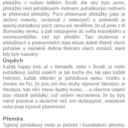
překážky v našem bdělém životě. Ale aby bylo jasno,
překážka není pohádkovým motivem; pohádkovým motivem
je překonání překážky. Pocit překonané překážky (jako je
složení maturity, vyváznutí z nebezpečí a podobně) je
typický pohádkový pocit; zprvu ani nevěříme, že už jsme z té
šlamastiky venku, a pak vstupujeme do světa krásnějšího a
neomezenějšího, než byl předtím. Tato zkušenost o
překážkách a protivenstvích dala obsah dobré třetině všech
pohádek a nejméně dvěma třetinám všech románů, které
kdy byly napsány.
Úspěch
Každý happy end, ať v literatuře, nebo v životě, je motiv
pohádkový; každý úspěch je tak trochu div, tak jako každé
hrdinství, každé vítězství je pohádková epika. Vcelku a
zhruba lze říci, že jsou jen dva druhy výpravné literatury: je
literatura, kde věci berou špatný konec, – a všechno ostatní
jsou vlastně pohádky; což ovšem neznamená, že by byly
méně pravdivé a skutečné než ono dušezpytné, realistické
nebo jinak trýznivé písemnictví.
Přemíra
Typický pohádkový motiv je početní i kvantitativní přemíra.