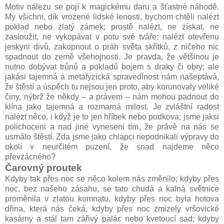
Motiv nálezu se pojí k magickému daru a šťastné náhodě.
My všichni, dík vrozené lidské lenosti, bychom chtěli nalézt
poklad nebo zlatý zámek; prostě nalézt, ne získat, ne
zasloužit, ne vykopávat v potu své tváře; nalézt otevřenu
jeskyni divů, zakopnout o práh světa skřítků, z ničeho nic
spadnout do země všehojnosti. Je pravda, že většinou je
nutno dobývat trůnů a pokladů bojem s draky či obry; ale
jakási tajemná a metafyzická spravedlnost nám našeptává,
že štěstí a úspěch tu nejsou jen proto, aby korunovaly veliké
činy, nýbrž že někdy – a právem – nám mohou padnout do
klína jako tajemná a rozmarná milost. Je zvláštní radost
nalézt něco, i když je to jen hříbek nebo podkova; jsme jaksi
polichoceni a nad jiné vyneseni tím, že právě na nás se
usmálo štěstí. Zda jsme jako chlapci nepodnikali výpravy do
okolí v neurčitém puzení, že snad najdeme něco
převzácného?
Čarovný proutek
Kdyby tak přes noc se něco kolem nás změnilo; kdyby přes
noc, bez našeho zásahu, se tato chudá a kalná světnice
proměnila v zlatou komnatu, kdyby přes noc byla hotova
dřina, která nás čeká, kdyby přes noc zmizely vršovické
kasárny a stál tam zářivý palác nebo kvetoucí sad; kdyby