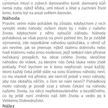
cynismus mluví o zubech darovaného koně; darovaný kůň
nemá zuby, nýbrž křídla, umí mluvit a létat a zachrání život
tomu, komu byl na pouti světem darován.
Náhoda
Pravím: velmi málo pohádek by zůstalo, kdybychom z nich
vymýtili motiv náhody; ovšem zbylo by i málo z našeho
života, kdybychom z něho vyloučili náhodu. Náhoda
pohádková se však pozná na první pohled tím, že je zvláště
významná; zde nepotkáme náhodou spolužáka, o němž už
ani nevíme, jak se jmenuje, nýbrž stařenu dobrovílu nebo
hadí královnu nebo jinou osobnost, jejíž setkání nám přinese
nečekaný prospěch, ba obrat celého života; vkročíme
náhodou do vrátek, za kterými nás čeká láska nebo zlaté
poklady. Proč bychom se k tomu nepřiznali: snad každý,
skoro každý čeká ještě stále na svou šťastnou náhodu; neví,
co mu vlastně má přinést, ale není-liž právě v moci náhody,
aby nás obdařila něčím, o čem se nám nesní? Pohádkový
motiv náhody je prostě vzat z tohoto čekání na náhodu
našeho života, na něco nepředstavitelného a bezděčného,
co by ještě nyní změnilo náš běh života a vedlo jej k
Velikému Dobrodružství.
Nález