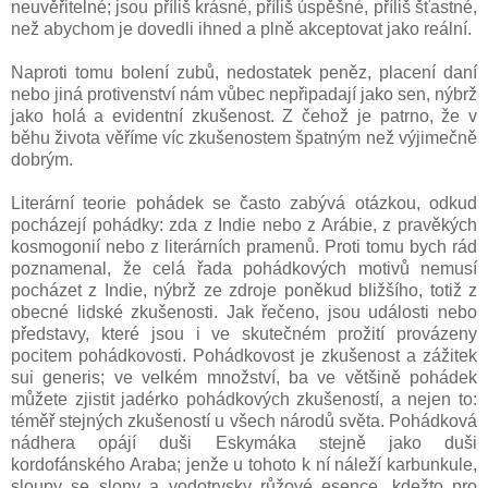
neuvěřitelné; jsou příliš krásné, příliš úspěšné, příliš šťastné,
než abychom je dovedli ihned a plně akceptovat jako reální.
Naproti tomu bolení zubů, nedostatek peněz, placení daní
nebo jiná protivenství nám vůbec nepřipadají jako sen, nýbrž
jako holá a evidentní zkušenost. Z čehož je patrno, že v
běhu života věříme víc zkušenostem špatným než výjimečně
dobrým.
Literární teorie pohádek se často zabývá otázkou, odkud
pocházejí pohádky: zda z Indie nebo z Arábie, z pravěkých
kosmogonií nebo z literárních pramenů. Proti tomu bych rád
poznamenal, že celá řada pohádkových motivů nemusí
pocházet z Indie, nýbrž ze zdroje poněkud bližšího, totiž z
obecné lidské zkušenosti. Jak řečeno, jsou události nebo
představy, které jsou i ve skutečném prožití provázeny
pocitem pohádkovosti. Pohádkovost je zkušenost a zážitek
sui generis; ve velkém množství, ba ve většině pohádek
můžete zjistit jadérko pohádkových zkušeností, a nejen to:
téměř stejných zkušeností u všech národů světa. Pohádková
nádhera opájí duši Eskymáka stejně jako duši
kordofánského Araba; jenže u tohoto k ní náleží karbunkule,
sloupy se slony a vodotrysky růžové esence, kdežto pro