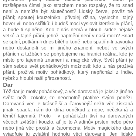
rozštěpena čímsi jako strachem nebo rozpaky, že to snad
není a nemůže být skutečnost? Lidský červe, pověz tré
přání; spoutej kouzelníka, přivolej džina, vyslechni tajný
hovor vil nebo skřítků: i budeš moci vyslovit kterékoliv přání,
a bude ti splněno. Kdo z nás nemá v hloubi srdce nějaké
velké a tajné přání, jehož naplnění není v naší moci? Snad
se splní, potkám-li dnes bílého koně nebo spatřím-li pavouka
nebo dostane-li se mi jiného znamení; neboť ve svých
přáních a tužbách se pohybujeme na hranici reálna, kde je
místo pro tajemná znamení a magické vlivy. Svět přání je
sám sebou svět pohádkových možností; kdo z nás prožívá
přání, prožívá motiv pohádkový, který nepřichází z Indie,
nýbrž z hloubi naší přirozenosti.
Dar
Též dar je motiv pohádkový, a věc darovaná je jaksi z jiného
světa nežli cokoliv, co neochotně platíme svými penězi.
Darovaná věc je krásnější a čarovnější nežli věc získaná
jinak; spadla nám do klína odněkud z nebe, nečekaná a
téměř tajemná. Proto i v pohádkách tkví na darovaných
věcech zvláštní kouzlo, ať je to Aladinův prsten nebo péro
nebo jiná věc prostá a čaromocná. Motiv magického daru
vyjadřuje tu zvláštní hodnotu věci darované. Jen lidský