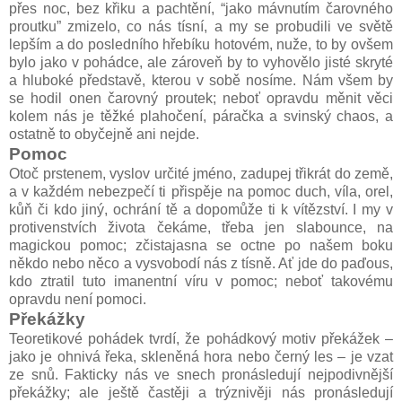
přes noc, bez křiku a pachtění, “jako mávnutím čarovného
proutku” zmizelo, co nás tísní, a my se probudili ve světě
lepším a do posledního hřebíku hotovém, nuže, to by ovšem
bylo jako v pohádce, ale zároveň by to vyhovělo jisté skryté
a hluboké představě, kterou v sobě nosíme. Nám všem by
se hodil onen čarovný proutek; neboť opravdu měnit věci
kolem nás je těžké plahočení, páračka a svinský chaos, a
ostatně to obyčejně ani nejde.
Pomoc
Otoč prstenem, vyslov určité jméno, zadupej třikrát do země,
a v každém nebezpečí ti přispěje na pomoc duch, víla, orel,
kůň či kdo jiný, ochrání tě a dopomůže ti k vítězství. I my v
protivenstvích života čekáme, třeba jen slabounce, na
magickou pomoc; zčistajasna se octne po našem boku
někdo nebo něco a vysvobodí nás z tísně. Ať jde do paďous,
kdo ztratil tuto imanentní víru v pomoc; neboť takovému
opravdu není pomoci.
Překážky
Teoretikové pohádek tvrdí, že pohádkový motiv překážek –
jako je ohnivá řeka, skleněná hora nebo černý les – je vzat
ze snů. Fakticky nás ve snech pronásledují nejpodivnější
překážky; ale ještě častěji a trýznivěji nás pronásledují