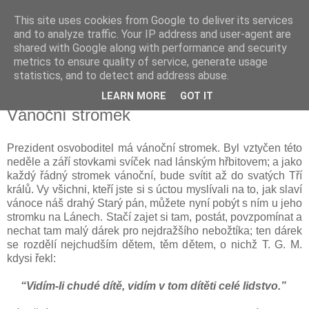
This site uses cookies from Google to deliver its services
Kapka Karla Čapka
and to analyze traffic. Your IP address and user-agent are
shared with Google along with performance and security
metrics to ensure quality of service, generate usage
"Věřím v humanitu, v demokracii a v člověka."
statistics, and to detect and address abuse.
LEARN MORE
GOT IT
úterý 12. prosince 2017
Vánoční stromek
Prezident osvoboditel má vánoční stromek. Byl vztyčen této
neděle a září stovkami svíček nad lánským hřbitovem; a jako
každý řádný stromek vánoční, bude svítit až do svatých Tří
králů. Vy všichni, kteří jste si s úctou myslívali na to, jak slaví
vánoce náš drahý Starý pán, můžete nyní pobýt s ním u jeho
stromku na Lánech. Stačí zajet si tam, postát, povzpomínat a
nechat tam malý dárek pro nejdražšího nebožtíka; ten dárek
se rozdělí nejchudším dětem, těm dětem, o nichž T. G. M.
kdysi řekl:
“Vidím-li chudé dítě, vidím v tom dítěti celé lidstvo.”