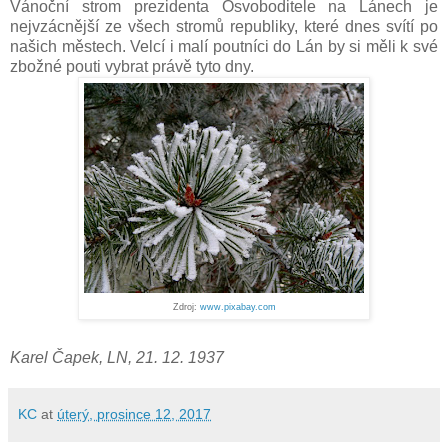
Vánoční strom prezidenta Osvoboditele na Lánech je
nejvzácnější ze všech stromů republiky, které dnes svítí po
našich městech. Velcí i malí poutníci do Lán by si měli k své
zbožné pouti vybrat právě tyto dny.
Zdroj:
www.pixabay.com
Karel Čapek, LN, 21. 12. 1937
KC
at
úterý, prosince 12, 2017