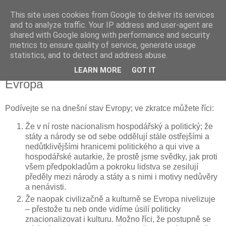
This site uses cookies from Google to deliver its services
Kapka Karla Čapka
and to analyze traffic. Your IP address and user-agent are
shared with Google along with performance and security
metrics to ensure quality of service, generate usage
"Věřím v humanitu, v demokracii a v člověka."
statistics, and to detect and address abuse.
LEARN MORE
GOT IT
čtvrtek 8. března 2018
Evropa
Podívejte se na dnešní stav Evropy; ve zkratce můžete říci:
Že v ní roste nacionalism hospodářský a politický; že
státy a národy se od sebe oddělují stále ostřejšími a
nedůtklivějšími hranicemi politického a qui vive a
hospodářské autarkie, že prostě jsme svědky, jak proti
všem předpokladům a pokroku lidstva se zesilují
předěly mezi národy a státy a s nimi i motivy nedůvěry
a nenávisti.
Že naopak civilizačně a kulturně se Evropa nivelizuje
– přestože tu neb onde vidíme úsilí politicky
znacionalizovat i kulturu. Možno říci, že postupně se