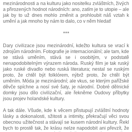
mezinárodnosti a na kulturu jako nositelku zvláštních, živých
a přirozených hodnot národních: ano, zatím je to utopie – ale
jak by to už dnes mohlo změnit a prohloubit náš vztah k
umění a jak mnoho by nám to dalo, co v něm hledat!
***
Dary civilizace jsou mezinárodní, kdežto kultura se vrací k
zdrojům národním. Fotografie je internacionální; ale tam, kde
se stává uměním, stává se i osobitým, v podstatě
nenapodobitelným výrazem národa. Ruský film je tak ruský
jako ruské divadlo nebo ruská literatura; nestal se ruským
proto, že chtěl být folklórem, nýbrž proto, že chtěl být
uměním. Móda je mezinárodní; ale vkus, se kterým pařížské
děvče spíchne a nosí své šaty, je národní. Dobré dělnické
domky jsou dílo civilizační, ale řekněme Oudovy příbytky
jsou projev holandské kultury.
A tak dále. Všude, kde k věcem přistupují zvláštní hodnoty
lásky a dokonalosti, sžitosti a intimity, překračují věci svou
obecnou užitečnost a stávají se kusem národní kultury. Řekl
bych to prostě tak, že krásu nelze napodobit ani převzít, že