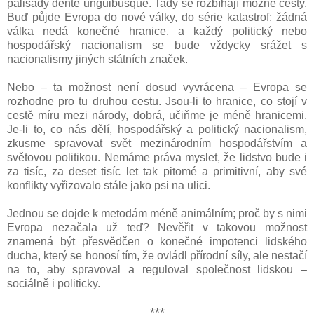
palisády dente unguibusque. Tady se rozbíhají možné cesty.
Buď půjde Evropa do nové války, do série katastrof; žádná
válka nedá konečné hranice, a každý politický nebo
hospodářský nacionalism se bude vždycky srážet s
nacionalismy jiných státních značek.
Nebo – ta možnost není dosud vyvrácena – Evropa se
rozhodne pro tu druhou cestu. Jsou-li to hranice, co stojí v
cestě míru mezi národy, dobrá, učiňme je méně hranicemi.
Je-li to, co nás dělí, hospodářský a politický nacionalism,
zkusme spravovat svět mezinárodním hospodářstvím a
světovou politikou. Nemáme práva myslet, že lidstvo bude i
za tisíc, za deset tisíc let tak pitomé a primitivní, aby své
konflikty vyřizovalo stále jako psi na ulici.
Jednou se dojde k metodám méně animálním; proč by s nimi
Evropa nezačala už teď? Nevěřit v takovou možnost
znamená být přesvědčen o konečné impotenci lidského
ducha, který se honosí tím, že ovládl přírodní síly, ale nestačí
na to, aby spravoval a reguloval společnost lidskou –
sociálně i politicky.
***