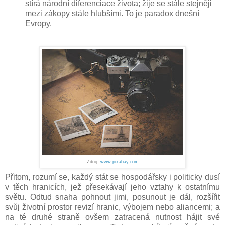
stírá národní diferenciace života; žije se stále stejněji
mezi zákopy stále hlubšími. To je paradox dnešní
Evropy.
Zdroj:
www.pixabay.com
Přitom, rozumí se, každý stát se hospodářsky i politicky dusí
v těch hranicích, jež přesekávají jeho vztahy k ostatnímu
světu. Odtud snaha pohnout jimi, posunout je dál, rozšířit
svůj životní prostor revizí hranic, výbojem nebo aliancemi; a
na té druhé straně ovšem zatracená nutnost hájit své