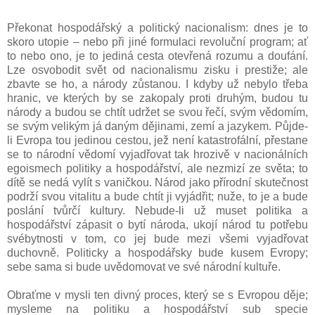
Překonat hospodářský a politický nacionalism: dnes je to
skoro utopie – nebo při jiné formulaci revoluční program; ať
to nebo ono, je to jediná cesta otevřená rozumu a doufání.
Lze osvobodit svět od nacionalismu zisku i prestiže; ale
zbavte se ho, a národy zůstanou. I kdyby už nebylo třeba
hranic, ve kterých by se zakopaly proti druhým, budou tu
národy a budou se chtít udržet se svou řečí, svým vědomím,
se svým velikým já daným dějinami, zemí a jazykem. Půjde-
li Evropa tou jedinou cestou, jež není katastrofální, přestane
se to národní vědomí vyjadřovat tak hrozivě v nacionálních
egoismech politiky a hospodářství, ale nezmizí ze světa; to
dítě se nedá vylít s vaničkou. Národ jako přírodní skutečnost
podrží svou vitalitu a bude chtít ji vyjádřit; nuže, to je a bude
poslání tvůrčí kultury. Nebude-li už muset politika a
hospodářství zápasit o bytí národa, ukojí národ tu potřebu
svébytnosti v tom, co jej bude mezi všemi vyjadřovat
duchovně. Politicky a hospodářsky bude kusem Evropy;
sebe sama si bude uvědomovat ve své národní kultuře.
Obraťme v mysli ten divný proces, který se s Evropou děje;
mysleme na politiku a hospodářství sub specie