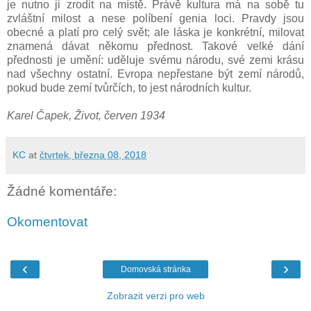
je nutno ji zrodit na místě. Právě kultura má na sobě tu
zvláštní milost a nese políbení genia loci. Pravdy jsou
obecné a platí pro celý svět; ale láska je konkrétní, milovat
znamená dávat někomu přednost. Takové velké dání
přednosti je umění: uděluje svému národu, své zemi krásu
nad všechny ostatní. Evropa nepřestane být zemí národů,
pokud bude zemí tvůrčích, to jest národních kultur.
Karel Čapek, Život, červen 1934
KC
at
čtvrtek, března 08, 2018
Žádné komentáře:
Okomentovat
‹
›
Domovská stránka
Zobrazit verzi pro web