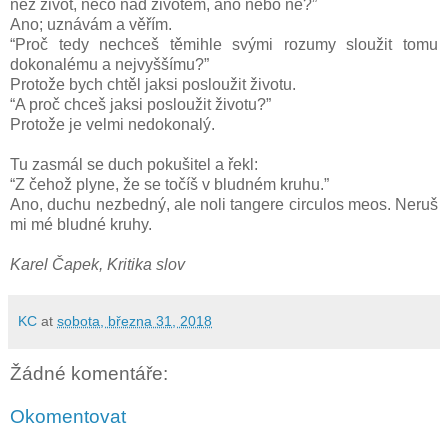
než život, něco nad životem, ano nebo ne?”
Ano; uznávám a věřím.
“Proč tedy nechceš těmihle svými rozumy sloužit tomu
dokonalému a nejvyššímu?”
Protože bych chtěl jaksi posloužit životu.
“A proč chceš jaksi posloužit životu?”
Protože je velmi nedokonalý.
Tu zasmál se duch pokušitel a řekl:
“Z čehož plyne, že se točíš v bludném kruhu.”
Ano, duchu nezbedný, ale noli tangere circulos meos. Neruš
mi mé bludné kruhy.
Karel Čapek, Kritika slov
KC
at
sobota, března 31, 2018
Žádné komentáře:
Okomentovat