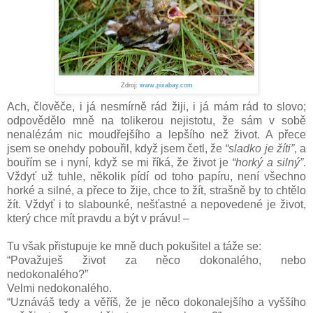
Zdroj:
www.pixabay.com
Ach, člověče, i já nesmírně rád žiji, i já mám rád to slovo;
odpovědělo mně na tolikerou nejistotu, že sám v sobě
nenalézám nic moudřejšího a lepšího než život. A přece
jsem se onehdy pobouřil, když jsem četl, že
“sladko je žíti”
, a
bouřím se i nyní, když se mi říká, že život je
“horký a silný”
.
Vždyť už tuhle, několik pídí od toho papíru, není všechno
horké a silné, a přece to žije, chce to žít, strašně by to chtělo
žít. Vždyť i to slabounké, nešťastné a nepovedené je život,
který chce mít pravdu a být v právu! –
Tu však přistupuje ke mně duch pokušitel a táže se:
“Považuješ život za něco dokonalého, nebo
nedokonalého?”
Velmi nedokonalého.
“Uznáváš tedy a věříš, že je něco dokonalejšího a vyššího