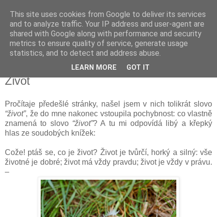
This site uses cookies from Google to deliver its services
Kapka Karla Čapka
and to analyze traffic. Your IP address and user-agent are
shared with Google along with performance and security
metrics to ensure quality of service, generate usage
"Věřím v humanitu, v demokracii a v člověka."
statistics, and to detect and address abuse.
LEARN MORE
GOT IT
sobota 31. března 2018
Život
Pročítaje předešlé stránky, našel jsem v nich tolikrát slovo
“život”
, že do mne nakonec vstoupila pochybnost: co vlastně
znamená to slovo
“život”
? A tu mi odpovídá libý a křepký
hlas ze soudobých knížek:
Cože! ptáš se, co je život? Život je tvůrčí, horký a silný: vše
životné je dobré; život má vždy pravdu; život je vždy v právu.
–