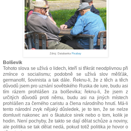
Zdroj: Databanka
Pixabay
Bolševik
Tohoto slova se užívá o lidech, kteří si třikrát neodplivnou při
zmínce o socialismu; podobně se užívá slov měšťák,
germanofil, šovinista a tak dále. Řeknu-li, že z těch a těch
důvodů jsem pro uznání sovětského Ruska de iure, budu asi
tím rázem prohlášen za bolševika; řeknu-li, že jsem z
určitých důvodů proti němu, budu asi na jiných místech
prohlášen za černého caristu a člena národního hnutí. Má-li
tento národní zvyk nějaký důsledek, je to ten, že se nelze
domluvit nakonec ani o škatulce sirek nebo o tom, kolik je
hodin. Není pochyby, že takto se dají dělat schůze a noviny,
ale politika se tak dělat nedá, pokud totiž politika je hovor o