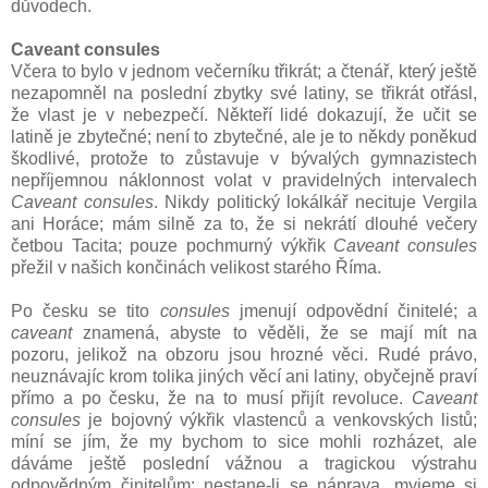
důvodech.
Caveant consules
Včera to bylo v jednom večerníku třikrát; a čtenář, který ještě
nezapomněl na poslední zbytky své latiny, se třikrát otřásl,
že vlast je v nebezpečí. Někteří lidé dokazují, že učit se
latině je zbytečné; není to zbytečné, ale je to někdy poněkud
škodlivé, protože to zůstavuje v bývalých gymnazistech
nepříjemnou náklonnost volat v pravidelných intervalech
Caveant consules
. Nikdy politický lokálkář necituje Vergila
ani Horáce; mám silně za to, že si nekrátí dlouhé večery
četbou Tacita; pouze pochmurný výkřik
Caveant consules
přežil v našich končinách velikost starého Říma.
Po česku se tito
consules
jmenují odpovědní činitelé; a
caveant
znamená, abyste to věděli, že se mají mít na
pozoru, jelikož na obzoru jsou hrozné věci. Rudé právo,
neuznávajíc krom tolika jiných věcí ani latiny, obyčejně praví
přímo a po česku, že na to musí přijít revoluce.
Caveant
consules
je bojovný výkřik vlastenců a venkovských listů;
míní se jím, že my bychom to sice mohli rozházet, ale
dáváme ještě poslední vážnou a tragickou výstrahu
odpovědným činitelům; nestane-li se náprava, myjeme si