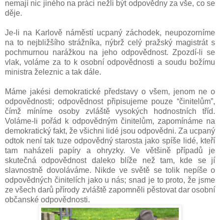
nemají nic jiného na práci nežli být odpovědny za vše, co se
děje.
Je-li na Karlově náměstí ucpaný záchodek, neupozorníme
na to nejbližšího strážníka, nýbrž celý pražský magistrát s
pochmurnou narážkou na jeho odpovědnost. Zpozdí-li se
vlak, voláme za to k osobní odpovědnosti a soudu božímu
ministra železnic a tak dále.
Máme jakési demokratické představy o všem, jenom ne o
odpovědnosti; odpovědnost připisujeme pouze “činitelům”,
čímž míníme osoby zvláště vysokých hodnostních tříd.
Voláme-li pořád k odpovědným činitelům, zapomínáme na
demokratický fakt, že všichni lidé jsou odpovědni. Za ucpaný
odtok není tak tuze odpovědný starosta jako spíše lidé, kteří
tam naházeli papíry a ohryzky. Ve většině případů je
skutečná odpovědnost daleko blíže než tam, kde se jí
slavnostně dovoláváme. Nikde ve světě se tolik nepíše o
odpovědných činitelích jako u nás; snad je to proto, že jsme
ze všech darů přírody zvláště zapomněli pěstovat dar osobní
občanské odpovědnosti.