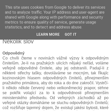
This site uses cookies from Google to deliver its services
Kapka Karla Čapka
and to analyze traffic. Your IP address and user-agent are
shared with Google along with performance and security
metrics to ensure quality of service, generate usage
"Věřím v humanitu, v demokracii a v člověka."
statistics, and to detect and address abuse.
LEARN MORE
GOT IT
sobota 7. dubna 2018
Několik slov
Odpovědný
Co chvíli čteme v novinách vážné výzvy k odpovědným
činitelům. Je-li na pražských ulicích nějaký neřád, voláme
veřejně odpovědné činitele, aby jej odstranili. Padají-li z
některé střechy tašky, dovoláváme se mocným, tak říkajíc
kozinovským hlasem odpovědných činitelů, přinejmenším
pražského primátora, aby do roka a do dne zakročil. Vystrčí-
li někdo někde červený nebo velkoněmecký prapor, strhne
se pokřik volající za to k odpovědnosti přinejmenším
ministerského předsedu. Od veřejných záchodků až po
veřejné otázky domáháme se sluchu odpovědných činitelů;
což rozšiřuje tajemný dojem, že existují jakési bytosti, které