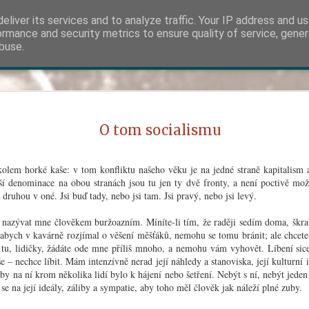
eliver its services and to analyze traffic. Your IP address and u
v demokracii a v člověka."
ormance and security metrics to ensure quality of service, gene
buse.
Snímek
Časový Blok
Náš
Chci si sednout
Já tam
Považte si, jedna paní mi napsala, že by chtěla, abych
knofl
O tom socialismu
O m
ještě něco povídal o Anglii. Nu budiž, musí-li to být; ale
dříve mi dovolte, abych si sedl; má-li člověk psát nebo
Když 
povídat, musí sedět. Dobře, tedy v Anglii –
očima
Šlép
kdybys
(Viz 
lem horké kaše: v tom konfliktu našeho věku je na jedné straně kapitalism a
Odpusťte, tahle židle je příliš vysoká; špatně se na ní
zamhou
Ván
sedí.
octli
jší denominace na obou stranách jsou tu jen ty dvě fronty, a není poctivě mo
Pan R
A stá
druhou v oné. Jsi buď tady, nebo jsi tam. Jsi pravý, nebo jsi levý.
dobré
O nacionalismu
Pro
parti
že až 
si ces
Snad s
V debatách o nacionalismu se obyčejně natropí hromada
vy nazývat mne člověkem buržoazním. Míníte-li tím, že raději sedím doma, šk
čerst
Anton
Říje
neplechy tím, že to jedno slovo označuje dvě docela
a mrz
v tom
 abych v kavárně rozjímal o věšení měšťáků, nemohu se tomu bránit; ale chcete-
měsíc
různé věci. Jednou je to – no zkrátka obyčejná,
Každá
neboť
 tu, lidičky, žádáte ode mne příliš mnoho, a nemohu vám vyhovět. Líbení sic
instinktivní, zrovna fyzická láska člověka k svému
a poti
nebi, 
Odb
obavě
národu.
še – nechce líbit. Mám intenzívně nerad její náhledy a stanoviska, její kulturní i
znamen
Na ne
A stál
Erós j
by na ní krom několika lidí bylo k hájení nebo šetření. Nebýt s ní, nebýt jeden
rokov
jež ná
Návrat k malosti
 se na její ideály, záliby a sympatie, aby toho měl člověk jak náleží plné zuby.
profe
Už vo
je to
...Je
Dobrá, mluvme o tom, čemu se říká nová vlna
zmíně
kouze
Fil
a do 