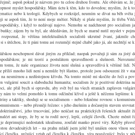
nacionalismu; je třeba si všimnout i menších nebo
ejmě; aspoň pokud je názvem pro tu celou druhou frontu. Ale obávám se, že js
os
Nezná
zdánlivě nepolitických úkazů, které ji provázejí.
hopnost myslet hospodářsky. Mám úctu k těm, kdo to dovedou; myslím, že k to
nálada
Slo
To se
matice nebo k teologii. Kdybych se rozkrájel, neumím se dívat na běh světa 
ikánsky černé,
Poselství Heleny Koželuhové
TGM: 
vícem
li to větrné
i se aspoň tím, že to není moje métier. Někdy si plaše myslím, že třeba Vítě
odmal
Mel
předlo
u věcí, jež se
Jedním z největších nebezpečí naší doby byl a jest
mluvil
hospodářsky, i když to nedávají najevo. Nemohu se nadchnout pro socialism ja
y zejména: skály
Ještě 
totalismus se svou pobočkou fašismem.
spíš 
é buňky; zájem by tu byl, ale shledávám, že bych se marně nutil myslet v po
adu modré hory; na
zajíma
Slová
čeho;
 rozpoznal, že většina intelektuálních socialistů ukrutně žvaní, jakmile 
kterým
modlil
vědo
i s útěchou, že ti páni tomu asi rozumějí stejně chabě jako já, ale nechtějí se k
zvadlý
jsi se
divněj
skou neschopnost dávat jiným za příklad; naopak považuji ji sám za jistý de
hospodářskou; je mi teorií a postulátem spravedlnosti a slušnosti. Neroz
Nár
Dopis č. 240 (Věře)
 tomu, že naše organizace života není slušná a spravedlivá k většině lidí. N
Abych
e příliš mnoho lidí není a nemůže být šťastno, protože jsou odsouzeni žít v sta
Anežko Hrůzová,
obyče
Rý
d na nesmírnou a nedůstojnou křivdu. Na tomto místě mi skočíte do řeči a poví
ten, a
– hleďte, jak jsem se vyhnul všem přídavným jménům –
Jedno
pocit
en vulgární soucit a slaboduchá humanita; socialism že je pozitivní doktrína ne
odpusťte především, že odpovídám nejen pozdě, nýbrž i
trochu
Od 
napří
ci, ale přál bych si opravdu, aby svět byl na všech stranách zaplaven vulgá
daleko stručněji, než by bylo Vaše milé, velmi milé psaní
to vz
pořád
Mluví
zasloužilo, a krom toho méně upřímně, než byste mohla
nic to
y nám to velmi pomohlo k tomu odčinění křivd a ještě k něčemu lepšímu: k 
zvyky
obyče
Ram
čekat.
poněk
tríny a taktiky, shoduji se se socialismem – nebo řekněme rovnou: s komunism
česko
když 
Tedy 
anony
omunismem – nebo přesněji řečeno: s jeho dnešním a dočasným stavem srovnat 
do no
Pouhost
signo
 doktrinářství, jeho trucování, jeho neúčast na praktických řešeních aktualit ž
a pot
kabát
Mír!
Tohoto slova užívá se obyčejně v adjektivu “pouhý”, jež
novéh
lézt ani stopy, že by se tu rodil nový, lepší, celejší člověk. Chcete měnit řá
bral 
Ale 
znamená v kritické terminologii jakýsi citelný a tajemný
pohle
Karel
e deprimující nedostatek idealismu, zoufalé manko pravé víry. Kdyby přesvěd
nedostatek. Vy například jste “pouhý” intelektualista;
mého 
Toto 
nebýti toho, byl byste snad “pouhým” realistou nebo
vyrov
istou devadesátých let – na prahu mládí jsem ještě byl unášen onou vlnou soci
pravi
Roz
“pouhým” romantikem. V každém případě vám něco
Silves
jící člověka, určující vztah od člověka k člověku, víra posvěcující; bylo v ně