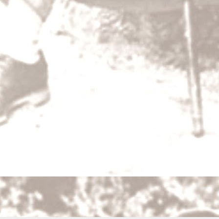
DEC
31
Šlépěj
Pokojně, nekonečně padal sníh na zmrzlý kr
vždycky padá ticho, myslil si Boura ukrytý 
bylo mu zároveň slavnostně i teskno, neboť s
širé krajině.