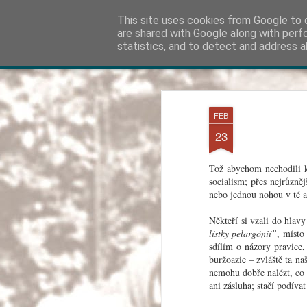
Kapka Karla Čapka
This site uses cookies from Google to d
"Věřím v humanitu, 
are shared with Google along with perf
statistics, and to detect and address a
Klasické
Otáčecí Náhledy
Magazín
Mozaika
Postranní Panel
JUL
18
FEB
23
Tož abychom nechodili ko
socialism; přes nejrůzně
nebo jednou nohou v té a 
Někteří si vzali do hla
lístky pelargónií”
, místo
sdílím o názory pravice,
buržoazie – zvláště ta na
nemohu dobře nalézt, co 
ani zásluha; stačí podívat