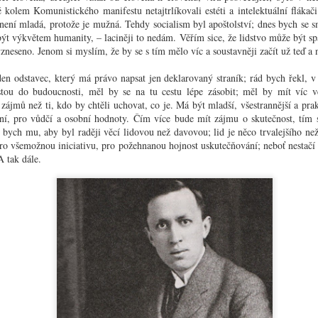
Mám s
schází, patrně vždycky to druhé.
to ja
tě kolem Komunistického manifestu netajtrlíkovali estéti a intelektuální flákač
rados
Do 
velmi
příruč
 není mladá, protože je mužná. Tehdy socialism byl apoštolství; dnes bych se sm
První jarní den
Letoš
šéfovi
ýt výkvětem humanity, – laciněji to nedám. Věřím sice, že lidstvo může být spas
nezáv
Poli
Určuje se všelijak: někdy podle počasí a jindy podle
T. G.
zneseno. Jenom si myslím, že by se s tím mělo víc a soustavněji začít už teď a 
“K pol
kalendářní rovnodennosti; ale skutečný, nepochybný,
abych
jedno
rozhodující první jarní den je ten, kdy se člověk
Ned
bilanc
dobře
odhodlá, že už si neoblékne zimník, nýbrž svrchník.
en odstavec, který má právo napsat jen deklarovaný straník; rád bych řekl, 
obnov
Ano, j
vliv m
bylo 
stou do budoucnosti, měl by se na tu cestu lépe zásobit; měl by mít víc v
Ze 
myšle
uje a musí dát ve
Proč nejsem komunistou?
dívali
vyjadř
zájmů než ti, kdo by chtěli uchovat, co je. Má být mladší, všestrannější a prak
ty rozumu a
Uveře
krom 
let na sociální
studen
Tato otázka se z čistě jasna vynořila mezi několika lidmi,
ní, pro vůdčí a osobní hodnoty. Čím více bude mít zájmu o skutečnost, tím s
Kar
přede
pozor
kteří byli nakloněni čemukoli spíše než tomu, aby se
sklize
ál bych mu, aby byl raději věcí lidovou než davovou; lid je něco trvalejšího n
Milý 
slov 
bavili politikou. Je jisto, že by nikdo z přítomných
ukryt
ro všemožnou iniciativu, pro požehnanou hojnost uskutečňování; neboť nestačí sp
jen je
nepoložil otázku „Proč nejsem agrárníkem“ nebo „Proč
žádal
nejsem národním demokratem“.
A tak dále.
bránil
Do ta
když 
stude
Hoří
Císař Dioklecián
Zdá s
Tento příběh by byl zajisté působivější, kdyby jeho
povětr
Vel
hrdinkou byla dcera Diokleciánova nebo jiná mladičká a
zření
panenská bytost: ale pohříchu z důvodů historické
Hory 
letec
pravdy je jí Diokleciánova sestra, letitá a důstojná
turis
Něko
vedra
matróna, podle císařova mínění poněkud hysterická a
týče, 
dny, 
Doba 
přepjatá, jíž se starý tyran do jisté
dívá; 
rekor
Tohot
Alk
moc z
Lyžař
Opřel
Zobák
předp
ponej
šamot