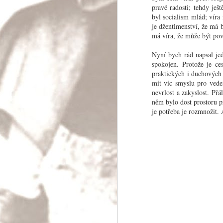
pravé radosti; tehdy ješ
byl socialism mlád; víra
je džentlmenství, že má b
má víra, že může být pov
Skoro modlitba
Bože, kdyby už jednou dali pokoj!
Nyní bych rád napsal jed
spokojen. Protože je ce
Čím dál tím víc se ukazuje, že lidstvo potřeb
praktických i duchových 
velkém do pořádku své věci. Je třeba spous
rozvahy, aby byl uchován mír a mohlo se mys
mít víc smyslu pro vede
zajištění světa.
nevrlost a zakyslost. Př
něm bylo dost prostoru p
je potřeba je rozmnožit. 
JUL
28