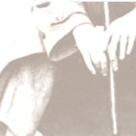
Dějiny a my
A což, může malý národ, jako jsme my, zasah
toho dění, jak říkáte, světového?
T.G.M.: Může; právě v naší historii najdete p
se do ní pořádně podívejte! Řekl jsem vám, ž
učil politice – teoreticky i prakticky.