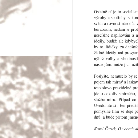
Ostatně ať je to sociali
výroby a spotřeby, v kon
světa a rovnost národů, 
buržoazní, nedám si prot
nesčíslné naplňování a n
ideály, budiž; ale kdybyc
by to, lidičky, za dnešn
O poznávání cizí
žádné ideály ani progra
nýbrž volby a vhodnosti
Ve většině případů prochází dnešní pocestný
nástrojům: může jich uží
říkajíc v opačném směru k vývoji dějin.
Poslyšte, nemuselo by se
pojem tak mírný a laskav
toto slovo pravidelně pr
OCT
jde o cokoliv smírného, t
služba míru. Případ co 
7
Uvědomte si i ten předěl 
pomyslné linii se děje p
dnů; a bude přitom jmen
Karel Čapek, O věcech ob