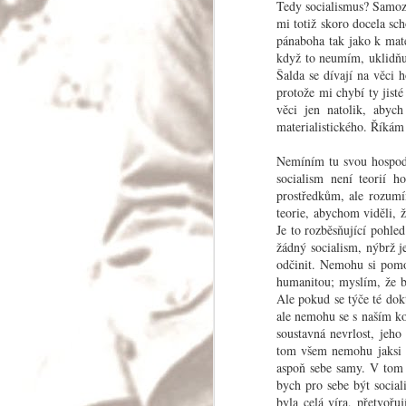
Tedy socialismus? Samozř
Palmas Y Naranj
mi totiž skoro docela sc
pánaboha tak jako k mate
Protože jsem kraj La Mancha projel v noci c
nemohu říci, jsou-li tam opravdu obři či jsou-
když to neumím, uklidňuj
mlýny; ale zato vám mohu vypočítat celou řad
Šalda se dívají na věci 
vyskytují v provincii Murcia a Valencia, ted
protože mi chybí ty jist
žluté nebo červené, bílé útesy vápence a vz
k
věci jen natolik, abych
materialistického. Říkám s
Nemíním tu svou hospodář
socialism není teorií 
MAY
prostředkům, ale rozumím
3
teorie, abychom viděli, ž
Je to rozběsňující pohle
žádný socialism, nýbrž j
odčinit. Nemohu si pomo
humanitou; myslím, že b
Ale pokud se týče té dok
ale nemohu se s naším k
soustavná nevrlost, jeho
tom všem nemohu jaksi na
aspoň sebe samy. V tom j
bych pro sebe být social
byla celá víra, přetvořu