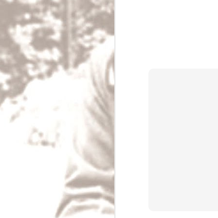
Čínská morálka
Čínské náboženství, konfucianismus, není v
náboženstvím, protože se nestará příliš o boh
spíše bohatě vypracovaný systém morálky a j
etikety.
Čínská morálka je založena na rodině; synov
příbuzným jsou nejsvětější předpisy Číňanov
MAY
28