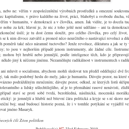
Muž
mizéri
Zobák. Tímto slovem je míněno něco obzvlášť
Je nás
samorostlého a osobního.
sm, nebo ne: věřím v zespolečenštění výrobních prostředků a omezení soukromé
Chv
Muž d
ec kapitalismu, v právo každého na život, práci, blahobyt a svobodu ducha, v
Všechn
Rok na vsi
chtěl
obavy
věřím v humanitu, v demokracii a v člověka, amen. Jak vidíte, je to docela tuc
Sva
mu ni
Když si na všechno vzpomenu: co dojmů má dítě na
o nár
nemůže
o nohu za krk; hlavní je, že nic z toho ještě není uděláno – ani ta demokrac
“Já se
takové vesnici! Zima: to chodí Mikuláš s čertem – čert je
bolest
štěstí
ekonečné úsilí; je tu dost čemu sloužit, pro celého člověka, pro celý život,
Kdy
velice vlivná osobnost; ještě jako profesor jsem dělal
dnes,
úkol.
svým dětem Mikuláše. Pak máte vánoce a koledy; k nám
dopře
h se k nim divoce zatvářil a pronesl něco neurčitého o nastávající revoluci a dik
Básníc
jezdil, bůhvíodkud, člověk s betlémem, to byla podívaná
oddec
Zima j
ích poměrů také něco náramně tuctového? Jenže revoluce, diktatura a jak se ty v
pro celou vesnici.
kouzl
ch zemí
my; to jsou v nejhorším případě jenom instrumenty, ale žádné cíle. Instrum
tom j
; mohou být hrubší nebo jemnější, podle inteligence těch, kdo je připrav
nebrá
 cizími zeměmi tak
drobe
t někdo jiný k něčemu jinému. Nezaměňujte radikálnost v instrumentech s radiká
dlouh
 ani mluvit o socialismu, abychom mohli sledovat ten předěl oddělující dvě fr
ý, tak málo podobný heslu do mely, jako je humanita. Dávejte pozor, na které s
ovázeno podrážděným mručením; dávejte pozor, odkud, ze kterých listů skřípn
olerantního a lidsky ušlechtilejšího, ať je to přemáhání rasové nenávisti, zlidš
Chvě
Nejnaléhavější úkol těchto dnů (10/1936)
případ staví se proti sobě tvrdá, bezohledná, násilnická, mocenská morálk
V tut
Nejnaléhavější pro nás všechny: zachránit svět před
etický: je jemnější a hlubší než bitevní čára politická a kryje se s ní skoro nav
tisíc
barbarstvím, to jest před válkou – před sociální reakcí,
dosud
oziční boj; snad budoucí historie pozná, že i v tomhle potýkání se vyjádřil ve
před násilím – před fanatismem, před závistí – před
Chcete
naskoč
demagogií, před hesly a frázemi – před snahou poroučet
zejmé
ovat jméno Masaryk.
Zim
Přijí
jiným a snahou vzdát se vlastní svobody a
nepov
pochop
Nalez
odpovědnosti.
napro
kultur
na vět
ecných čili Zóon politikon
Mod
nedos
spásal
můžete
Bože, 
Ismus
ulože
KC
Publikoval(a)
23rd February 2019