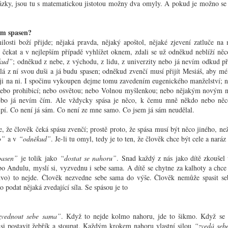
nacionalismu; je třeba si všimnout i menších nebo
ázky, jsou tu s matematickou jistotou možny dva omyly. A pokud je možno se 
os
Nezná
zdánlivě nepolitických úkazů, které ji provázejí.
nálada
Slo
To se
ikánsky černé,
Poselství Heleny Koželuhové
TGM: 
vícem
li to větrné
sám spasen?
odmal
Mel
předlo
u věcí, jež se
Jedním z největších nebezpečí naší doby byl a jest
mluvil
losti boží přijde; nějaká pravda, nějaký apoštol, nějaké zjevení zatluče n
y zejména: skály
Ještě 
totalismus se svou pobočkou fašismem.
spíš 
 čekat a v nejlepším případě vyhlížet oknem, zdali se už odněkud neblíží něc
adu modré hory; na
zajíma
Slová
čeho;
kud”
; odněkud z nebe, z východu, z lidu, z univerzity nebo já nevím odkud přij
kterým
modlil
vědo
á z ní svou duši a já budu spasen; odněkud zvenčí musí přijít Mesiáš, aby mé
zvadlý
ji na ni. I spočinu vykoupen dejme tomu zavedením eugenického manželství; 
jsi se
divněj
; nebo prohibicí; nebo osvětou; nebo Volnou myšlenkou; nebo nějakým novým
ebo já nevím čím. Ale vždycky spása je něco, k čemu mně někdo nebo něc
Nár
Dopis č. 240 (Věře)
pí. Co není já sám. Co není ze mne samo. Co jsem já sám neudělal.
Abych
Anežko Hrůzová,
obyče
Rý
, že člověk čeká spásu zvenčí; prostě proto, že spása musí být něco jiného, n
ten, a
– hleďte, jak jsem se vyhnul všem přídavným jménům –
Jedno
pocit
o”
a v
“odněkud”
. Je-li tu omyl, tedy je to ten, že člověk chce být cele a nará
odpusťte především, že odpovídám nejen pozdě, nýbrž i
trochu
Od 
napří
daleko stručněji, než by bylo Vaše milé, velmi milé psaní
to vz
pořád
Mluví
zasloužilo, a krom toho méně upřímně, než byste mohla
nic to
pasen”
je tolik jako
“dostat se nahoru”
. Snad každý z nás jako dítě zkouše
zvyky
obyče
Ram
čekat.
poněk
o Andulu, myslí si, vyzvednu i sebe sama. A dítě se chytne za kalhoty a chce
česko
když 
Tedy 
anony
tvo) to nejde. Člověk nezvedne sebe sama do výše. Člověk nemůže spasit s
do no
Pouhost
signo
o podat nějaká zvedající síla. Se spásou je to
a pot
kabát
Mír!
Tohoto slova užívá se obyčejně v adjektivu “pouhý”, jež
novéh
bral 
Ale 
znamená v kritické terminologii jakýsi citelný a tajemný
pohle
Karel
nedostatek. Vy například jste “pouhý” intelektualista;
mého 
Toto 
nebýti toho, byl byste snad “pouhým” realistou nebo
vyrov
zvednout sebe sama”
. Když to nejde kolmo nahoru, jde to šikmo. Když se 
pravi
Roz
“pouhým” romantikem. V každém případě vám něco
Silves
si postavit žebřík a stoupat. Každým krokem nahoru vlastní silou
“zvedá seb