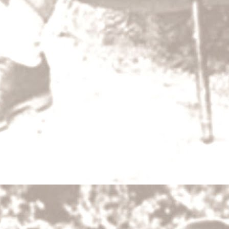
DEC
31
Šlépěj
Pokojně, nekonečně padal sníh na zmrzlý kr
vždycky padá ticho, myslil si Boura ukrytý 
bylo mu zároveň slavnostně i teskno, neboť s
širé krajině.