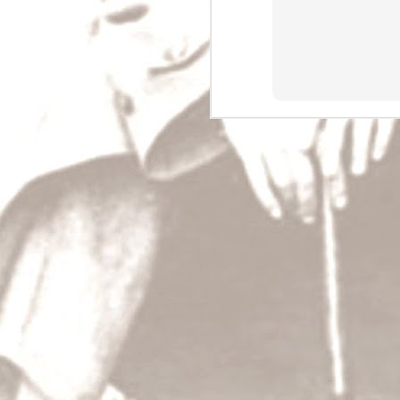
Dějiny a my
A což, může malý národ, jako jsme my, zasah
toho dění, jak říkáte, světového?
T.G.M.: Může; právě v naší historii najdete p
se do ní pořádně podívejte! Řekl jsem vám, ž
učil politice – teoreticky i prakticky.