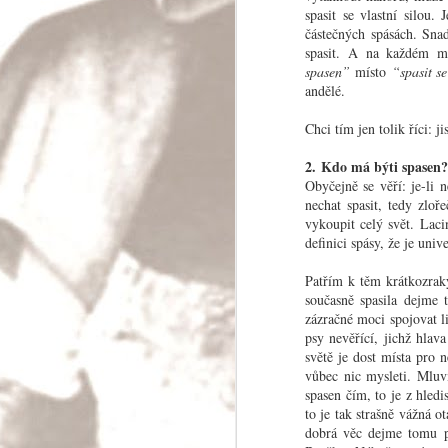
spasit se vlastní silou
částečných spásách. Snad
spasit. A na každém mí
spasen”
místo
“spasit s
Skoro modlitba
andělé.
Bože, kdyby už jednou dali pokoj!
Chci tím jen tolik říci: 
Čím dál tím víc se ukazuje, že lidstvo potřeb
velkém do pořádku své věci. Je třeba spous
rozvahy, aby byl uchován mír a mohlo se mys
2. Kdo má býti spasen
zajištění světa.
Obyčejně se věří: je-li 
nechat spasit, tedy zloř
vykoupit celý svět. Laci
definici spásy, že je univ
Patřím k těm krátkozraký
JUL
současně spasila dejme 
zázračné moci spojovat l
28
psy nevěřící, jichž hlav
světě je dost místa pro
vůbec nic mysleti. Mluv
spasen čím, to je z hledi
to je tak strašně vážná o
dobrá věc dejme tomu pr