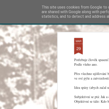
Kapka Karla Čapka
This site uses cookies from Google to d
"Věřím v humanitu, 
are shared with Google along with perf
statistics, and to detect and address a
Klasické
Otáčecí Náhledy
Magazín
Mozaika
Postranní Panel
JUL
18
MAR
29
Potřebuje člověk spasen
Podle všeho ano.
Přes všechno ujišťování b
ve své pýše a zatvrzelos
Idea spásy (abych začal 
Subjektivní se ptá: Jak a
Objektivní se táže: Kdo