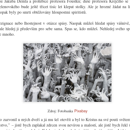
sí Jakuba Demla a prohibice profesora Foustku; duše profesora Krejčího se
Muž
mizéri
Zobák. Tímto slovem je míněno něco obzvlášť
lenovského bude ještě třicet tisíc let klepat stolky. Ale je hrozné žádat na 
Je nás
samorostlého a osobního.
opak byly po smrti obtěžovány hloupostmi spiritistů.
Chv
Muž d
Všechn
Rok na vsi
chtěl
obavy
Sva
ezignace nebo lhostejnost v otázce spásy. Naopak můžeš hledat spásy vášnivě
mu ni
Když si na všechno vzpomenu: co dojmů má dítě na
o nár
nemůže
“Já se
 ale hledej ji především pro sebe sama. Spas se, kdo můžeš. Nehledej svého sp
takové vesnici! Zima: to chodí Mikuláš s čertem – čert je
bolest
štěstí
Kdy
velice vlivná osobnost; ještě jako profesor jsem dělal
dnes,
je mnoho.
úkol.
svým dětem Mikuláše. Pak máte vánoce a koledy; k nám
dopře
Básníc
jezdil, bůhvíodkud, člověk s betlémem, to byla podívaná
oddec
Zima j
pro celou vesnici.
kouzl
ch zemí
tom j
nebrá
 cizími zeměmi tak
drobe
dlouh
Chvě
Nejnaléhavější úkol těchto dnů (10/1936)
V tut
Nejnaléhavější pro nás všechny: zachránit svět před
tisíc
barbarstvím, to jest před válkou – před sociální reakcí,
dosud
před násilím – před fanatismem, před závistí – před
Chcete
naskoč
demagogií, před hesly a frázemi – před snahou poroučet
zejmé
Pixabay
Zdroj: Fotobanka
Zim
Přijí
jiným a snahou vzdát se vlastní svobody a
nepov
pochop
Nalez
odpovědnosti.
napro
 zazvonil u mých dveří a já mu šel otevřít a byl to Kristus na své pouti světem
kultur
na vět
Mod
nedos
idstvo,” – jistě bych zaplakal zdrcen svou nevírou a malostí, ale jistě bych řekl
spásal
můžete
Bože, 
Ismus
ulože