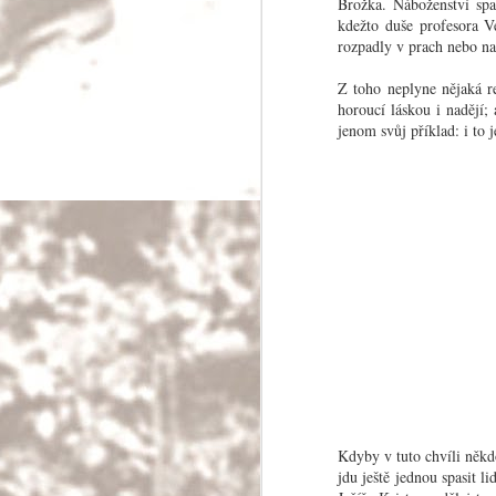
Brožka. Náboženství spa
kdežto duše profesora Ve
rozpadly v prach nebo na
Z toho neplyne nějaká r
horoucí láskou i nadějí;
jenom svůj příklad: i to 
O poznávání cizí
Ve většině případů prochází dnešní pocestný
říkajíc v opačném směru k vývoji dějin.
OCT
7
Kdyby v tuto chvíli někdo
jdu ještě jednou spasit l