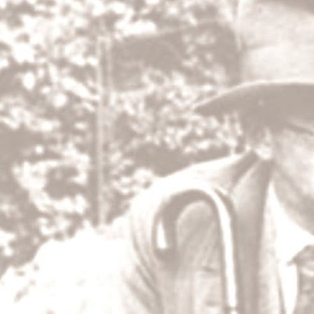
JAN
5
Zklamal nás roz
Tohle je také jedno moto přítomné kulturní kr
zklamal rozum.