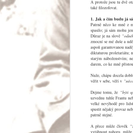
A protože jsou tu dvě ot
Palmas Y Naranj
také filozofovat.
Protože jsem kraj La Mancha projel v noci c
nemohu říci, jsou-li tam opravdu obři či jsou-
1. Jak a čím budu já 
mlýny; ale zato vám mohu vypočítat celou řad
Patrně něco ke mně z mi
vyskytují v provincii Murcia a Valencia, ted
spasilo; já sám mohu jen
žluté nebo červené, bílé útesy vápence a vz
k
Důraz je na slově
“odně
zmocní se mé duše a uděl
aspoň garantovanou nadě
diktaturou proletariátu
starým náboženstvím; n
MAY
darem, co ke mně přistou
3
Nuže, chápu docela dobře
věřit v sebe, věří v
“něc
Dejme tomu, že
“býti s
uzvednu tuhle Frantu neb
velké nevýhodě pro lids
spustit nějaký provaz neb
patrně stejné.
A přece může člověk
“
vytáhnout nahoru, může 