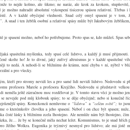
Mám s
schází, patrně vždycky to druhé.
to ja
. Jenže to nejde kolmo, ale šikmo; ne naráz, ale krok za krokem, stupňovit
rados
Do 
velmi
příruč
 je možno nahradit absolutní vykoupení tisícerou spásou relativní. Třebas i 
První jarní den
Letoš
šéfovi
stě. A v každé obyčejné všednosti. Snad celý omyl spasení je v tom, 
nezáv
Poli
Určuje se všelijak: někdy podle počasí a jindy podle
T. G.
e”
. A snad i ten žebřík osobní a relativní spásy může být Jakubovým žebříkem
“K pol
kalendářní rovnodennosti; ale skutečný, nepochybný,
abych
jedno
rozhodující první jarní den je ten, kdy se člověk
Ned
bilanc
dobře
odhodlá, že už si neoblékne zimník, nýbrž svrchník.
obnov
Ano, j
vliv m
bylo 
jistě je spasení možno, neboť ho potřebujeme. Proto spas se, kdo můžeš. Spas se
Ze 
myšle
uje a musí dát ve
Proč nejsem komunistou?
dívali
vyjadř
ty rozumu a
Uveře
krom 
let na sociální
studen
?
Tato otázka se z čistě jasna vynořila mezi několika lidmi,
Kar
přede
pozor
kteří byli nakloněni čemukoli spíše než tomu, aby se
sklize
nějaká spasitelná myšlenka, tedy spasí celé lidstvo, a každý ji musí přijmouti
Milý 
slov 
bavili politikou. Je jisto, že by nikdo z přítomných
ukryt
ečeně skolte ho! Je to divné, jaký zuřivý altruismus je v každé spasitelné 
jen je
nepoložil otázku „Proč nejsem agrárníkem“ nebo „Proč
žádal
nejsem národním demokratem“.
něji to nedá. A nehodí-li se bližnímu do krámu, není chyba v ní, nýbrž v bli
bránil
Do ta
erzální a pro všecky.
když 
stude
m, kteří pro stromy nevidí les a pro samé lidi nevidí lidstvo. Nedovedu si p
tomu profesora Mareše a profesora Krejčího. Nedovedu si představit velko
Hoří
Císař Dioklecián
idi neměla ještě zázračnou moc rozdělovat je. V tomto stavu věci je možno jen 
Zdá s
Tento příběh by byl zajisté působivější, kdyby jeho
a se nevejde pod můj klobouk spásy; to se děje obyčejně; nebo si konečně ří
povětr
Vel
hrdinkou byla dcera Diokleciánova nebo jiná mladičká a
zření
 nejrůznější spásy. Koneckonců nemluvme o
“lidstvu”
a
“celém světě”;
to jsou
panenská bytost: ale pohříchu z důvodů historické
Hory 
letec
pravdy je jí Diokleciánova sestra, letitá a důstojná
turis
me o kterémkoliv člověku a jeho spasení. Neboť i on chce být spasen; nuže,
Něko
vedra
matróna, podle císařova mínění poněkud hysterická a
týče, 
dny, 
ska čisté lásky k bližnímu zcela lhostejno. Ale nemůže nám být lhostejno, čím s
Doba 
přepjatá, jíž se starý tyran do jisté
dívá; 
rekor
Tohot
tázka, že… že by se konečně měla nechat ležet. Komunismus, to je snad hřích pro
Alk
moc z
Lyžař
o Jiřího Wolkra. Eugenika je trýznivý nesmysl pro lidstvo; ale má jistě 
Opřel
Zobák
předp
ponej
šamot