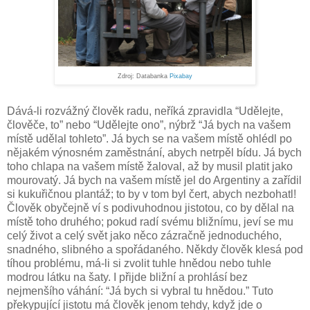
Zdroj: Databanka
Pixabay
Dává-li rozvážný člověk radu, neříká zpravidla “Udělejte,
člověče, to” nebo “Udělejte ono”, nýbrž “Já bych na vašem
místě udělal tohleto”. Já bych se na vašem místě ohlédl po
nějakém výnosném zaměstnání, abych netrpěl bídu. Já bych
toho chlapa na vašem místě žaloval, až by musil platit jako
mourovatý. Já bych na vašem místě jel do Argentiny a zařídil
si kukuřičnou plantáž; to by v tom byl čert, abych nezbohatl!
Člověk obyčejně ví s podivuhodnou jistotou, co by dělal na
místě toho druhého; pokud radí svému bližnímu, jeví se mu
celý život a celý svět jako něco zázračně jednoduchého,
snadného, slibného a spořádaného. Někdy člověk klesá pod
tíhou problému, má-li si zvolit tuhle hnědou nebo tuhle
modrou látku na šaty. I přijde bližní a prohlásí bez
nejmenšího váhání: “Já bych si vybral tu hnědou.” Tuto
překypující jistotu má člověk jenom tehdy, když jde o