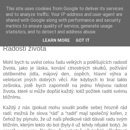
This site uses cookies from Google to deliver its services
Kapka Karla Čapka
and to analyze traffic. Your IP address and user-agent are
shared with Google along with performance and security
metrics to ensure quality of service, generate usage
"Věřím v humanitu, v demokracii a v člověka."
statistics, and to detect and address abuse.
LEARN MORE
GOT IT
neděle 14. února 2021
Radosti života
Mohl bych tu uvést celou řadu velkých a potěšujících radostí
života, jako je láska, konání ctnostných skutků, požívání
oblíbeného jídla, májový den, úspěch, hlavní výhra a
veletucet jiných dobrých věcí. Ale kdybych to bral takto
zeširoka, jistě bych zapomněl na jednu hřejivou radost
života, které si může dopřát každý: totiž požitek raditi svému
bližnímu.
Každý z nás (pokud mohu soudit podle sebe) hrozně rád
radí; možná že slova “rád” a “radit” mají společný kořen, z
čehož by plynulo, že už naši předkové rádi dávali radu svým
bližním, kterým teklo do bot (byly-li už tehdy nějaké boty). Je