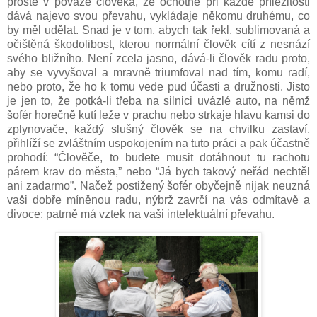
prostě v povaze člověka, že ochotně při každé příležitosti
dává najevo svou převahu, vykládaje někomu druhému, co
by měl udělat. Snad je v tom, abych tak řekl, sublimovaná a
očištěná škodolibost, kterou normální člověk cítí z nesnází
svého bližního. Není zcela jasno, dává-li člověk radu proto,
aby se vyvyšoval a mravně triumfoval nad tím, komu radí,
nebo proto, že ho k tomu vede pud účasti a družnosti. Jisto
je jen to, že potká-li třeba na silnici uvázlé auto, na němž
šofér horečně kutí leže v prachu nebo strkaje hlavu kamsi do
zplynovače, každý slušný člověk se na chvilku zastaví,
přihlíží se zvláštním uspokojením na tuto práci a pak účastně
prohodí: “Člověče, to budete musit dotáhnout tu rachotu
párem krav do města,” nebo “Já bych takový neřád nechtěl
ani zadarmo”. Načež postižený šofér obyčejně nijak neuzná
vaši dobře míněnou radu, nýbrž zavrčí na vás odmítavě a
divoce; patrně má vztek na vaši intelektuální převahu.