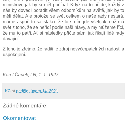
ministrovi, jak by si měl počínat. Když na to přijde, každý z
nás by dovedl poradit všem odborníkům na světě, jak by to
měli dělat. Ale protože se svět celkem o naše rady nestará,
máme aspoň tu satisfakci, že to s ním jde všelijak, což má
svět z toho, že se neřídí podle naší hlavy, a my můžeme říci,
že mu to patří. Ať si následky přičte sám, jak říkají lidé rady
dávající.
Z toho je zřejmo, že raditi je zdroj nevyčerpatelných radostí a
uspokojení.
Karel Čapek, LN, 1. 1. 1927
KC
at
neděle, února 14, 2021
Žádné komentáře:
Okomentovat