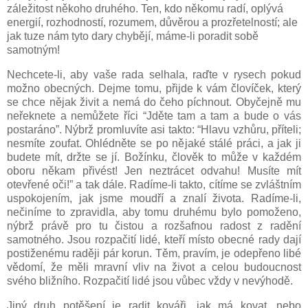
záležitost někoho druhého. Ten, kdo někomu radí, oplývá
energií, rozhodností, rozumem, důvěrou a prozřetelností; ale
jak tuze nám tyto dary chybějí, máme-li poradit sobě
samotným!
Nechcete-li, aby vaše rada selhala, raďte v rysech pokud
možno obecných. Dejme tomu, přijde k vám človíček, který
se chce nějak živit a nemá do čeho píchnout. Obyčejně mu
neřeknete a nemůžete říci “Jděte tam a tam a bude o vás
postaráno”. Nýbrž promluvíte asi takto: “Hlavu vzhůru, příteli;
nesmíte zoufat. Ohlédněte se po nějaké stálé práci, a jak ji
budete mít, držte se jí. Božínku, člověk to může v každém
oboru někam přivést! Jen neztrácet odvahu! Musíte mít
otevřené oči!” a tak dále. Radíme-li takto, cítíme se zvláštním
uspokojením, jak jsme moudří a znalí života. Radíme-li,
nečiníme to zpravidla, aby tomu druhému bylo pomoženo,
nýbrž právě pro tu čistou a rozšafnou radost z radění
samotného. Jsou rozpačití lidé, kteří místo obecné rady dají
postiženému raději pár korun. Těm, pravím, je odepřeno libé
vědomí, že měli mravní vliv na život a celou budoucnost
svého bližního. Rozpačití lidé jsou vůbec vždy v nevýhodě.
Jiný druh potěšení je radit kováři, jak má kovat, nebo