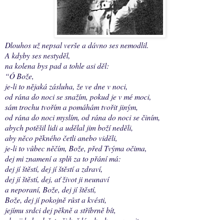
Dlouhos už nepsal verše a dávno ses nemodlil.
A kdyby ses nestyděl,
na kolena bys pad a tohle asi děl:
“Ó Bože,
je-li to nějaká zásluha, že ve dne v noci,
od rána do noci se snažím, pokud je v mé moci,
sám trochu tvořím a pomáhám tvořit jiným,
od rána do noci myslím, od rána do noci se činím,
abych potěšil lidi a udělal jim boží neděli,
aby něco pěkného četli anebo viděli,
je-li to vůbec něčím, Bože, před Tvýma očima,
dej mi znamení a splň za to přání má:
dej jí štěstí, dej jí štěstí a zdraví,
dej jí štěstí, dej, ať život ji neunaví
a neporaní, Bože, dej jí štěstí,
Bože, dej jí pokojně růst a kvésti,
jejímu srdci dej pěkně a stříbrně bít,