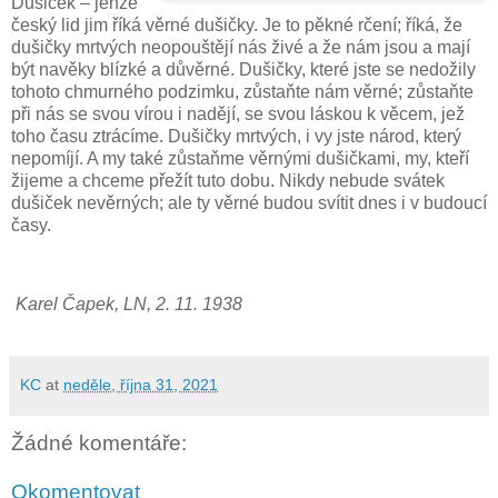
Dušiček – jenže
český lid jim říká věrné dušičky. Je to pěkné rčení; říká, že
dušičky mrtvých neopouštějí nás živé a že nám jsou a mají
být navěky blízké a důvěrné. Dušičky, které jste se nedožily
tohoto chmurného podzimku, zůstaňte nám věrné; zůstaňte
při nás se svou vírou i nadějí, se svou láskou k věcem, jež
toho času ztrácíme. Dušičky mrtvých, i vy jste národ, který
nepomíjí. A my také zůstaňme věrnými dušičkami, my, kteří
žijeme a chceme přežít tuto dobu. Nikdy nebude svátek
dušiček nevěrných; ale ty věrné budou svítit dnes i v budoucí
časy.
Karel Čapek, LN, 2. 11. 1938
KC
at
neděle, října 31, 2021
Žádné komentáře:
Okomentovat