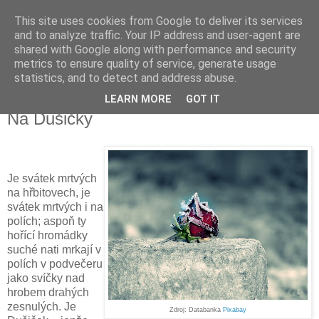
This site uses cookies from Google to deliver its services
Kapka Karla Čapka
and to analyze traffic. Your IP address and user-agent are
shared with Google along with performance and security
metrics to ensure quality of service, generate usage
"Věřím v humanitu, v demokracii a v člověka."
statistics, and to detect and address abuse.
LEARN MORE
GOT IT
neděle 31. října 2021
Na Dušičky
Je svátek mrtvých
na hřbitovech, je
svátek mrtvých i na
polích; aspoň ty
hořící hromádky
suché nati mrkají v
polích v podvečeru
jako svíčky nad
hrobem drahých
zesnulých. Je
Zdroj: Databanka
Pixabay