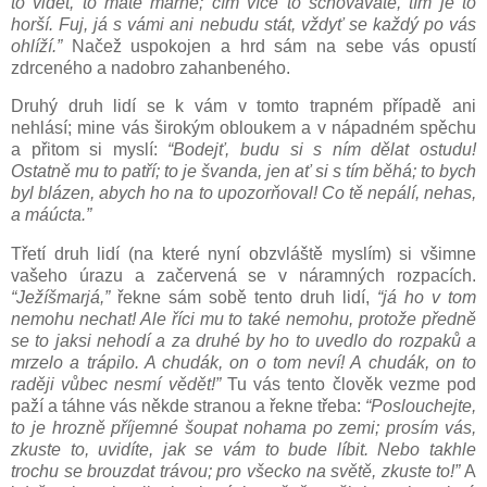
to vidět, to máte marné; čím více to schováváte, tím je to
horší. Fuj, já s vámi ani nebudu stát, vždyť se každý po vás
ohlíží.”
Načež uspokojen a hrd sám na sebe vás opustí
zdrceného a nadobro zahanbeného.
Druhý druh lidí se k vám v tomto trapném případě ani
nehlásí; mine vás širokým obloukem a v nápadném spěchu
a přitom si myslí:
“Bodejť, budu si s ním dělat ostudu!
Ostatně mu to patří; to je švanda, jen ať si s tím běhá; to bych
byl blázen, abych ho na to upozorňoval! Co tě nepálí, nehas,
a máúcta.”
Třetí druh lidí (na které nyní obzvláště myslím) si všimne
vašeho úrazu a začervená se v náramných rozpacích.
“Ježíšmarjá,”
řekne sám sobě tento druh lidí,
“já ho v tom
nemohu nechat! Ale říci mu to také nemohu, protože předně
se to jaksi nehodí a za druhé by ho to uvedlo do rozpaků a
mrzelo a trápilo. A chudák, on o tom neví! A chudák, on to
raději vůbec nesmí vědět!”
Tu vás tento člověk vezme pod
paží a táhne vás někde stranou a řekne třeba:
“Poslouchejte,
to je hrozně příjemné šoupat nohama po zemi; prosím vás,
zkuste to, uvidíte, jak se vám to bude líbit. Nebo takhle
trochu se brouzdat trávou; pro všecko na světě, zkuste to!”
A