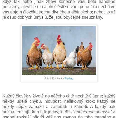
když tak nebo jinak zbaví konečně vaši botu hanebné
poskvrny, uleví se mu a pln štěstí se vám poroučí a nechá ve
vás dojem člověka trochu divného a dětinského; neboť to už
je osud dobrých úmyslů, že jsou obyčejně zneuznány.
Zdroj: Fotobanka
Pixabay
Každý člověk v životě do něčeho chtě nechtě šlápne; každý
někdy udělá chybu, hloupost, nešikovný krok; každý se
někdy nějak zamaže a zaneřádí a zahodí. A každý pak
pozná ten trojí druh lidí: jedny, kteří s
“nádhernou přímostí”
a
osobní rozkoší přidrží váš nos rovnou do toho trapného a