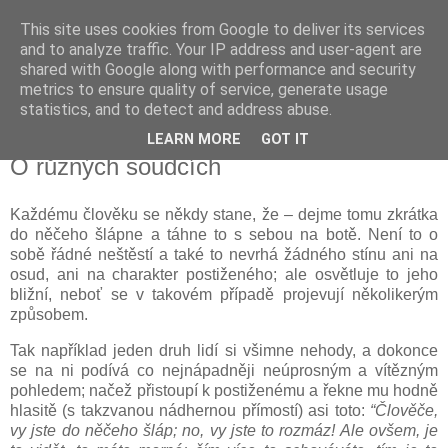
This site uses cookies from Google to deliver its services
Kapka Karla Čapka
and to analyze traffic. Your IP address and user-agent are
shared with Google along with performance and security
metrics to ensure quality of service, generate usage
"Věřím v humanitu, v demokracii a v člověka."
statistics, and to detect and address abuse.
LEARN MORE
GOT IT
čtvrtek 3. listopadu 2022
O různých soudcích
Každému člověku se někdy stane, že – dejme tomu zkrátka
do něčeho šlápne a táhne to s sebou na botě. Není to o
sobě řádné neštěstí a také to nevrhá žádného stínu ani na
osud, ani na charakter postiženého; ale osvětluje to jeho
bližní, neboť se v takovém případě projevují několikerým
způsobem.
Tak například jeden druh lidí si všimne nehody, a dokonce
se na ni podívá co nejnápadněji neúprosným a vítězným
pohledem; načež přistoupí k postiženému a řekne mu hodně
hlasitě (s takzvanou nádhernou přímostí) asi toto:
“Člověče,
vy jste do něčeho šláp; no, vy jste to rozmáz! Ale ovšem, je