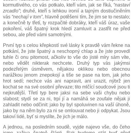
kormutlivého, co vás potkalo, kteří vám, jak se říká,
“nastaví
zrcadlo”
; druhé, kteří s lehkou ironií a tajným dostiučiněním
vás
“nechají v tom”
, hlavně potěšeni tím, že jim se to nestalo;
a konečně ty třetí, ty rozpačité dobráky, kteří váš úraz, vaše
pokoření, váš špatný krok hledí zamluvit a zastřít ne před
sebou, ale před vámi samotnými.
První typ s celou křepkostí své lásky k pravdě vám řekne na
potkání, že jste špatný a neschopný chlap a že jste provedl
tuhle či onu pitomost, ačkoliv to vše do jisté míry sám víte,
nebo vědět nikterak nechcete. Druhý typ vás jakýmsi
podezřelým úsměvem, nějakou oklikou nebo obecnou
narážkou jenom znepokojí a tiše se pase na tom, jak jeho
hrot sedí; nechce vás ani napravit, ani urazit, nýbrž jen
kochat se na své osobní převaze; tito mlčící soudcové jsou ti
nejkrutější. Třetí typ bere jaksi na sebe vaši chybu nebo
slabost; stydí se za ni, trpí jí a namáhá se zoufale nějak ji
zahladit nebo odčinit: jako by byl spoluvinen na vaší úhoně,
jako by na něm bylo za ni se omlouvat nebo ji odpykat. Jsou
takoví lidé, byť si myslíte, že jich je málo.
A jednou, na posledním soudě, vyjde najevo vše, do čeho
jsme zaživa špatně šlápli. Pak budeme stát buď před