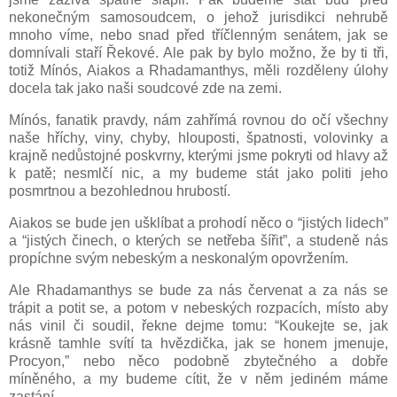
nekonečným samosoudcem, o jehož jurisdikci nehrubě
mnoho víme, nebo snad před tříčlenným senátem, jak se
domnívali staří Řekové. Ale pak by bylo možno, že by ti tři,
totiž Mínós, Aiakos a Rhadamanthys, měli rozděleny úlohy
docela tak jako naši soudcové zde na zemi.
Mínós, fanatik pravdy, nám zahřímá rovnou do očí všechny
naše hříchy, viny, chyby, hlouposti, špatnosti, volovinky a
krajně nedůstojné poskvrny, kterými jsme pokryti od hlavy až
k patě; nesmlčí nic, a my budeme stát jako politi jeho
posmrtnou a bezohlednou hrubostí.
Aiakos se bude jen ušklíbat a prohodí něco o “jistých lidech”
a “jistých činech, o kterých se netřeba šířit”, a studeně nás
propíchne svým nebeským a neskonalým opovržením.
Ale Rhadamanthys se bude za nás červenat a za nás se
trápit a potit se, a potom v nebeských rozpacích, místo aby
nás vinil či soudil, řekne dejme tomu: “Koukejte se, jak
krásně tamhle svítí ta hvězdička, jak se honem jmenuje,
Procyon,” nebo něco podobně zbytečného a dobře
míněného, a my budeme cítit, že v něm jediném máme
zastání.