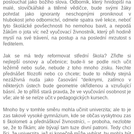
poslouchat jako božího slova. Odborník, který hnidopiší na
malé, slovíčkářské a titěrné vědičce, bude svými žáky
pohrdat jako ignoranty neschopnými proniknout v
hlubokost jeho odbornictví, odmele spatra své lekce, neboť
tyto školácké povšechnosti ho nemohou bavit, a nepodá
žákům o jota víc než vyučovací živnostník, který při hodině
myslí na své trávení, na postup a na poslední mrzutost s
ředitelem.
Jak se má tedy reformovat střední škola? Zřiďte si
nejlepší osnovy a učebnice; bude-li se podle nich učit
ležérně nebo suše, nebude z toho mnoho zisku. Nechte
přednášet filozofii nebo co chcete; bude to někdy stejná
nezáživná nuda jako časování “deiknymi, zatímco v
některých ústech bude geometrie okřídlenou a vzrušující
básní. Je to příliš stará pravda, že ve vyučování osobnost je
vše; ale té se nelze učit v pedagogických kursech.
Mnoho by v tomhle směru mohla učinit univerzita; ale to je
zas takové vysoké gymnázium, kde se občas vyskytnou zas
ti školometi a přednáškoví živnostníci, – proboha, nezlobte
se, že to říkám; ale bývají tam tuze divní patroni. Tedy chci
říci, že univerzita, jež si konečně může vybírat, by mohla být