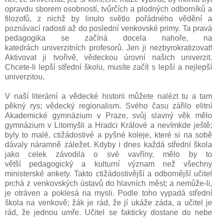
opravdu sborem osobností, tvůrčích a plodných odborníků a
filozofů, z nichž by linulo světlo pořádného vědění a
poznávací radosti až do poslední venkovské primy. Ta pravá
pedagogika se začíná docela nahoře, na
katedrách univerzitních profesorů. Jen ji nezbyrokratizovat!
Aktivovat ji tvořivě, vědeckou úrovní našich univerzit.
Chcete-li lepší střední školu, musíte začít s lepší a nejlepší
univerzitou.
V naší literární a vědecké historii můžete nalézt tu a tam
pěkný rys; vědecký regionalism. Svého času zářilo elitní
Akademické gymnázium v Praze, svůj slavný věk mělo
gymnázium v Litomyšli a Hradci Králové a nevímkde ještě;
byly to malé, ctižádostivé a pyšné koleje, které si na sobě
dávaly náramně záležet. Kdyby i dnes každá střední škola
jako celek závodila o své vavříny, mělo by to
větší pedagogický a kulturní význam než všechny
ministerské ankety. Takto ctižádostivější a odbornější učitel
prchá z venkovských ústavů do hlavních měst; a nemůže-li,
je otráven a poklesá na mysli. Podle toho vypadá střední
škola na venkově; žák je rád, že jí ukáže záda, a učitel je
rád, že jednou umře. Učitel se fakticky dostane do nebe