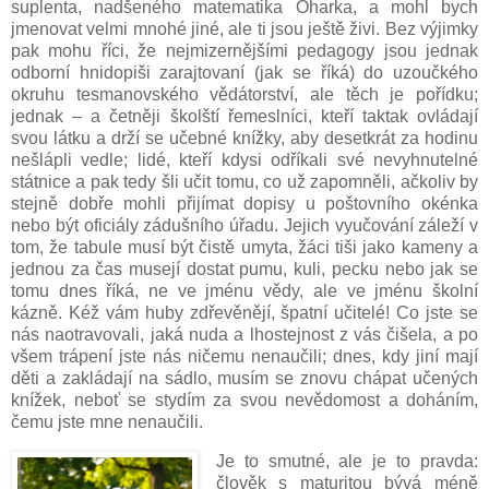
suplenta, nadšeného matematika Oharka, a mohl bych
jmenovat velmi mnohé jiné, ale ti jsou ještě živi. Bez výjimky
pak mohu říci, že nejmizernějšími pedagogy jsou jednak
odborní hnidopiši zarajtovaní (jak se říká) do uzoučkého
okruhu tesmanovského vědátorství, ale těch je pořídku;
jednak – a četněji školští řemeslníci, kteří taktak ovládají
svou látku a drží se učebné knížky, aby desetkrát za hodinu
nešlápli vedle; lidé, kteří kdysi odříkali své nevyhnutelné
státnice a pak tedy šli učit tomu, co už zapomněli, ačkoliv by
stejně dobře mohli přijímat dopisy u poštovního okénka
nebo být oficiály zádušního úřadu. Jejich vyučování záleží v
tom, že tabule musí být čistě umyta, žáci tiši jako kameny a
jednou za čas musejí dostat pumu, kuli, pecku nebo jak se
tomu dnes říká, ne ve jménu vědy, ale ve jménu školní
kázně. Kéž vám huby zdřevěnějí, špatní učitelé! Co jste se
nás naotravovali, jaká nuda a lhostejnost z vás čišela, a po
všem trápení jste nás ničemu nenaučili; dnes, kdy jiní mají
děti a zakládají na sádlo, musím se znovu chápat učených
knížek, neboť se stydím za svou nevědomost a doháním,
čemu jste mne nenaučili.
Je to smutné, ale je to pravda:
člověk s maturitou bývá méně