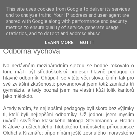
This site uses cookies from Google to deliver its services
Kapka Karla Čapka
and to analyze traffic. Your IP address and user-agent are
shared with Google along with performance and security
metrics to ensure quality of service, generate usage
"Věřím v humanitu, v demokracii a v člověka."
statistics, and to detect and address abuse.
LEARN MORE
GOT IT
sobota 30. srpna 2025
Odborná výchova
Na nedávném mezinárodním sjezdu se hodně rokovalo o
tom, má-li být středoškolský profesor hlavně pedagog či
hlavně odborník. Chápu-li se v této věci slova, činím tak pro
své zvláštní zkušenosti; provandroval jsem totiž zamlada tři
gymnázia, a tedy poznal jsem na vlastní kůži tolik kantorů
jako málokdo.
A tedy tvrdím, že nejlepšími pedagogy byli skoro bez výjimky
ti, kteří byli nejlepšími odborníky. Už jednou jsem myslím
uváděl skvělého klasického filologa Steinmanna v Hradci
Králové a ušlechtilého, hlubokého brněnského přírodopisce
Oldřicha Kramáře; připomínám ještě zesnulého moravského