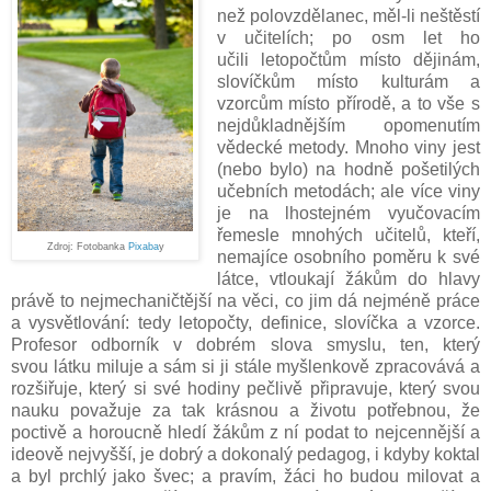
než polovzdělanec, měl-li neštěstí
v učitelích; po osm let ho
učili letopočtům místo dějinám,
slovíčkům místo kulturám a
vzorcům místo přírodě, a to vše s
nejdůkladnějším opomenutím
vědecké metody. Mnoho viny jest
(nebo bylo) na hodně pošetilých
učebních metodách; ale více viny
je na lhostejném vyučovacím
řemesle mnohých učitelů, kteří,
Zdroj: Fotobanka
Pixaba
y
nemajíce osobního poměru k své
látce, vtloukají žákům do hlavy
právě to nejmechaničtější na věci, co jim dá nejméně práce
a vysvětlování: tedy letopočty, definice, slovíčka a vzorce.
Profesor odborník v dobrém slova smyslu, ten, který
svou látku miluje a sám si ji stále myšlenkově zpracovává a
rozšiřuje, který si své hodiny pečlivě připravuje, který svou
nauku považuje za tak krásnou a životu potřebnou, že
poctivě a horoucně hledí žákům z ní podat to nejcennější a
ideově nejvyšší, je dobrý a dokonalý pedagog, i kdyby koktal
a byl prchlý jako švec; a pravím, žáci ho budou milovat a