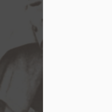
Dějiny a my
A což, může malý národ, jako jsme my, zasah
toho dění, jak říkáte, světového?
T.G.M.: Může; právě v naší historii najdete p
se do ní pořádně podívejte! Řekl jsem vám, ž
učil politice – teoreticky i prakticky.