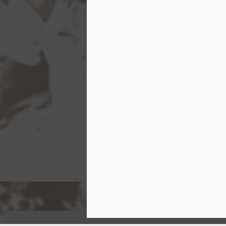
DEC
31
Šlépěj
Pokojně, nekonečně padal sníh na zmrzlý kr
vždycky padá ticho, myslil si Boura ukrytý 
bylo mu zároveň slavnostně i teskno, neboť s
širé krajině.