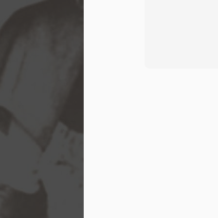
Skoro modlitba
Bože, kdyby už jednou dali pokoj!
Čím dál tím víc se ukazuje, že lidstvo potřeb
velkém do pořádku své věci. Je třeba spous
rozvahy, aby byl uchován mír a mohlo se mys
zajištění světa.
JUL
28