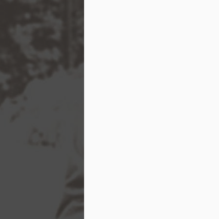
Čínská morálka
Čínské náboženství, konfucianismus, není v
náboženstvím, protože se nestará příliš o boh
spíše bohatě vypracovaný systém morálky a j
etikety.
Čínská morálka je založena na rodině; synov
příbuzným jsou nejsvětější předpisy Číňanov
MAY
28