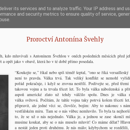
eliver its services and to analyze traffic. Your IP address and u
v demokracii a v člověka."
ormance and security metrics to ensure quality of service, gene
buse.
Snímek
Časový Blok
Proroctví Antonína Švehly
Náš
Chci si sednout
Já tam
Považte si, jedna paní mi napsala, že by chtěla, abych
knofl
O m
ještě něco povídal o Anglii. Nu budiž, musí-li to být; ale
ěch, kdo mluvívali s Antonínem Švehlou v oněch posledních měsících před je
dříve mi dovolte, abych si sedl; má-li člověk psát nebo
Když 
t a opět jako v obavě, která ho v té době přímo posedala.
povídat, musí sedět. Dobře, tedy v Anglii –
očima
Šlép
kdybys
(Viz 
Odpusťte, tahle židle je příliš vysoká; špatně se na ní
zamhou
“Koukejte se,” říkal nebo spíš téměř šeptal, “ono se říká versailleský
Ván
sedí.
octli
není to pravda. Válka trvá. Tak veliký konflikt se nemohl vyřídi
Pan R
A stá
dobré
pořád pokračuje, i když se zrovna nestřílí. Podívejte se, před třemi
O nacionalismu
Pro
parti
takovou vojnu a ta trvala třicet let. To byla válka náboženská a př
že až 
si ces
Snad s
V debatách o nacionalismu se obyčejně natropí hromada
aspoň americké zlato už tehdy válčilo spolu. Dnes je válka n
čerst
Anton
Říje
neplechy tím, že to jedno slovo označuje dvě docela
a mrz
v tom
měsíc
válka světová. Počítám, že tahle vojna taky potrvá kolem třiceti le
různé věci. Jednou je to – no zkrátka obyčejná,
Každá
neboť
instinktivní, zrovna fyzická láska člověka k svému
a poti
připravit, ale jedné věci se, člověče, bojím: Aby to nakonec s ná
nebi, 
Odb
obavě
národu.
znamen
vestfálském míru. Tam se o nás vůbec nemluvilo. To byla ta nejhorší 
Na ne
A stál
Erós j
to, že se už o nás nejednalo. Válka je, a jednou se zase skončí m
rokov
jež ná
Návrat k malosti
profe
Už vo
musíme koukat, aby se o nás muselo mluvit! Co máme dělat? Hlavně
je to
...Je
Dobrá, mluvme o tom, čemu se říká nová vlna
zmíně
a nestát jeden proti druhému. Je nás málo; kdybychom se rozdělili
kouze
Fil
a do 