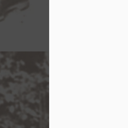
O poznávání cizí
Ve většině případů prochází dnešní pocestný
říkajíc v opačném směru k vývoji dějin.
OCT
7