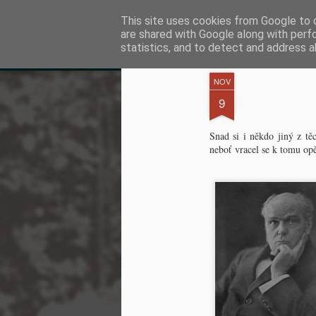
Kapka Karla Čapka
This site uses cookies from Google to d
"Věřím v humanitu, 
are shared with Google along with perf
statistics, and to detect and address a
Klasické
Otáčecí Náhledy
Magazín
Mozaika
Postranní Panel
NOV
JUL
9
18
Snad si i někdo jiný z t
neboť vracel se k tomu opě