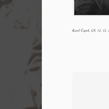
Palmas Y Naranj
Protože jsem kraj La Mancha projel v noci c
nemohu říci, jsou-li tam opravdu obři či jsou-
mlýny; ale zato vám mohu vypočítat celou řad
vyskytují v provincii Murcia a Valencia, ted
žluté nebo červené, bílé útesy vápence a vz
k
Karel Čapek, LN, 12. 12. 
MAY
3